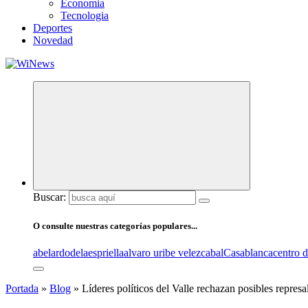
Economia
Tecnologia
Deportes
Novedad
Buscar:
O consulte nuestras categorías populares...
abelardodelaespriella
alvaro uribe velez
cabal
Casablanca
centro 
Portada
»
Blog
»
Líderes políticos del Valle rechazan posibles represa