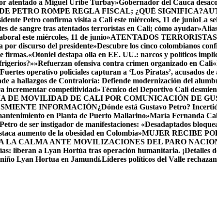
por atentado a Miguel Uribe Turbay»
Gobernador del Cauca desacon
DE PETRO ROMPE REGLA FISCAL; ¿QUÉ SIGNIFICA?
AU
idente Petro confirma visita a Cali este miércoles, 11 de junio
La se
es de sangre tras atentados terroristas en Cali; cómo ayudar»
Alia
oral este miércoles, 11 de junio»
ATENTADOS TERRORISTAS
 por discurso del presidente»
Descubre los cinco colombianos c
e firmas.
«Otoniel destapa olla en EE. UU.: narcos y políticos impl
frigerios?»»
Refuerzan ofensiva contra crimen organizado en Cali
«
Fuertes operativo policiales capturan a ‘Los Piratas’, acusados de
de a hallazgos de Contraloría: Defiende modernización del alumb
ara incrementar competitividad»
Técnico del Deportivo Cali desmie
ÍA DE MOVILIDAD DE CALI POR COMUNICACIÓN DE G
ESMIENTE INFORMACIÓN
¿Dónde está Gustavo Petro? Incerti
mantenimiento en Planta de Puerto Mallarino»
María Fernanda Cab
etro de ser instigador de manifestaciones: «Desadaptados bloqu
staca aumento de la obesidad en Colombia»
MUJER RECIBE POR
A LA CALMA ANTE MOVILIZACIONES DEL PARO NACIO
as: liberan a Lyan Hortúa tras operación humanitaria. ¡Detalles de
l niño Lyan Hortua en Jamundí.
Líderes políticos del Valle rechaza