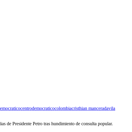
democratico
centrodemocratico
colombia
cristhian mancera
davila
lias de Presidente Petro tras hundimiento de consulta popular.