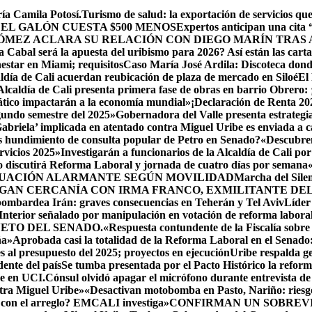
ía Camila Potosí.
Turismo de salud: la exportación de servicios q
 EL GALÓN CUESTA $500 MENOS
Expertos anticipan una cita
ÓMEZ ACLARA SU RELACIÓN CON DIEGO MARÍN TRAS 
Cabal será la apuesta del uribismo para 2026? Así están las cart
estar en Miami; requisitos
Caso María José Ardila: Discoteca donde 
ldía de Cali acuerdan reubicación de plaza de mercado en Siloé
El
Alcaldía de Cali presenta primera fase de obras en barrio Obrero: 
ático impactarán a la economía mundial»
¡Declaración de Renta 20
egundo semestre del 2025»
Gobernadora del Valle presenta estrategia
Gabriela’ implicada en atentado contra Miguel Uribe es enviada a c
s hundimiento de consulta popular de Petro en Senado?
«Descubren
rvicios 2025»
Investigarán a funcionarios de la Alcaldía de Cali por
 discutirá Reforma Laboral y jornada de cuatro días por semana
TUACIÓN ALARMANTE SEGÚN MOVILIDAD
Marcha del Silen
GAN CERCANÍA CON IRMA FRANCO, EXMILITANTE DEL 
 bombardea Irán: graves consecuencias en Teherán y Tel Aviv
Líder
 Interior señalado por manipulación en votación de reforma laboral
ETO DEL SENADO.
«Respuesta contundente de la Fiscalía sobre
ña»
Aprobada casi la totalidad de la Reforma Laboral en el Senado: 
s al presupuesto del 2025; proyectos en ejecución
Uribe respalda ge
ente del país
Se tumba presentada por el Pacto Histórico la reform
ue en UCI.
Cónsul olvidó apagar el micrófono durante entrevista de 
ntra Miguel Uribe»
«Desactivan motobomba en Pasto, Nariño: riesgo
 con el arreglo? EMCALI investiga»
CONFIRMAN UN SOBREVIV