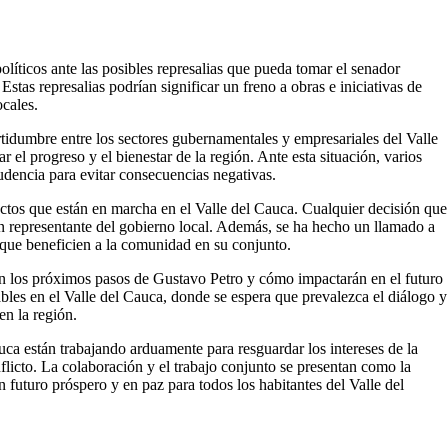
olíticos ante las posibles represalias que pueda tomar el senador
Estas represalias podrían significar un freno a obras e iniciativas de
ocales.
rtidumbre entre los sectores gubernamentales y empresariales del Valle
 el progreso y el bienestar de la región. Ante esta situación, varios
udencia para evitar consecuencias negativas.
ectos que están en marcha en el Valle del Cauca. Cualquier decisión que
ó un representante del gobierno local. Además, se ha hecho un llamado a
 que beneficien a la comunidad en su conjunto.
n los próximos pasos de Gustavo Petro y cómo impactarán en el futuro
pables en el Valle del Cauca, donde se espera que prevalezca el diálogo y
en la región.
auca están trabajando arduamente para resguardar los intereses de la
flicto. La colaboración y el trabajo conjunto se presentan como la
n futuro próspero y en paz para todos los habitantes del Valle del