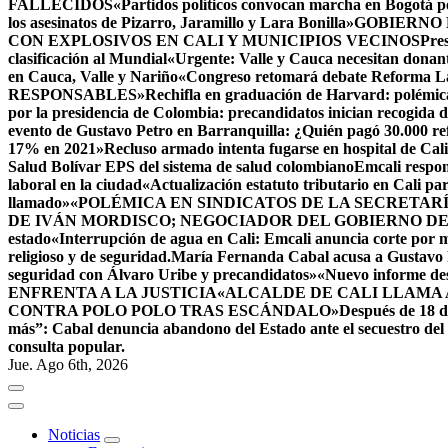
FALLECIDOS
«Partidos políticos convocan marcha en Bogotá 
los asesinatos de Pizarro, Jaramillo y Lara Bonilla»
GOBIERNO 
CON EXPLOSIVOS EN CALI Y MUNICIPIOS VECINOS
Pres
clasificación al Mundial
«Urgente: Valle y Cauca necesitan donant
en Cauca, Valle y Nariño
«Congreso retomará debate Reforma Lab
RESPONSABLES
»Rechifla en graduación de Harvard: polémica
por la presidencia de Colombia: precandidatos inician recogida d
evento de Gustavo Petro en Barranquilla: ¿Quién pagó 30.000 re
17% en 2021»
Recluso armado intenta fugarse en hospital de Cali
Salud Bolívar EPS del sistema de salud colombiano
Emcali respon
laboral en la ciudad
«Actualización estatuto tributario en Cali p
llamado»
«POLÉMICA EN SINDICATOS DE LA SECRETAR
DE IVÁN MORDISCO; NEGOCIADOR DEL GOBIERNO D
estado
«Interrupción de agua en Cali: Emcali anuncia corte por 
religioso y de seguridad.
María Fernanda Cabal acusa a Gustavo P
seguridad con Álvaro Uribe y precandidatos»
«Nuevo informe de
ENFRENTA A LA JUSTICIA
«ALCALDE DE CALI LLAMA 
CONTRA POLO POLO TRAS ESCÁNDALO»
Después de 18 dí
más”: Cabal denuncia abandono del Estado ante el secuestro de
consulta popular.
Jue. Ago 6th, 2026
Noticias