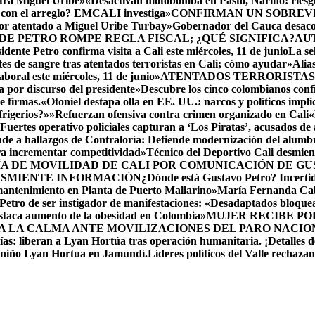
ntra Miguel Uribe»
«Desactivan motobomba en Pasto, Nariño: riesgo
 con el arreglo? EMCALI investiga»
CONFIRMAN UN SOBREVIV
por atentado a Miguel Uribe Turbay»
Gobernador del Cauca desacon
DE PETRO ROMPE REGLA FISCAL; ¿QUÉ SIGNIFICA?
AU
idente Petro confirma visita a Cali este miércoles, 11 de junio
La se
es de sangre tras atentados terroristas en Cali; cómo ayudar»
Alia
oral este miércoles, 11 de junio»
ATENTADOS TERRORISTAS
 por discurso del presidente»
Descubre los cinco colombianos c
e firmas.
«Otoniel destapa olla en EE. UU.: narcos y políticos impl
frigerios?»»
Refuerzan ofensiva contra crimen organizado en Cali
«
Fuertes operativo policiales capturan a ‘Los Piratas’, acusados de
de a hallazgos de Contraloría: Defiende modernización del alumb
ara incrementar competitividad»
Técnico del Deportivo Cali desmie
ÍA DE MOVILIDAD DE CALI POR COMUNICACIÓN DE G
ESMIENTE INFORMACIÓN
¿Dónde está Gustavo Petro? Incerti
mantenimiento en Planta de Puerto Mallarino»
María Fernanda Cab
etro de ser instigador de manifestaciones: «Desadaptados bloqu
staca aumento de la obesidad en Colombia»
MUJER RECIBE POR
A LA CALMA ANTE MOVILIZACIONES DEL PARO NACIO
as: liberan a Lyan Hortúa tras operación humanitaria. ¡Detalles de
l niño Lyan Hortua en Jamundí.
Líderes políticos del Valle rechaza