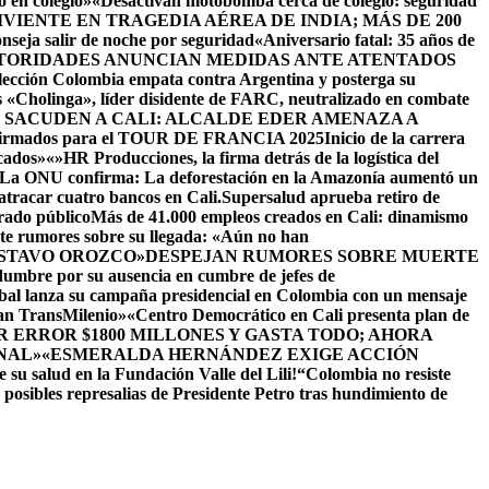
 en colegio»
«Desactivan motobomba cerca de colegio: seguridad
IENTE EN TRAGEDIA AÉREA DE INDIA; MÁS DE 200
seja salir de noche por seguridad
«Aniversario fatal: 35 años de
TORIDADES ANUNCIAN MEDIDAS ANTE ATENTADOS
lección Colombia empata contra Argentina y posterga su
s «Cholinga», líder disidente de FARC, neutralizado en combate
 SACUDEN A CALI: ALCALDE EDER AMENAZA A
onfirmados para el TOUR DE FRANCIA 2025
Inicio de la carrera
icados»
«»HR Producciones, la firma detrás de la logística del
La ONU confirma: La deforestación en la Amazonía aumentó un
 atracar cuatro bancos en Cali.
Supersalud aprueba retiro de
rado público
Más de 41.000 empleos creados en Cali: dinamismo
nte rumores sobre su llegada: «Aún no han
USTAVO OROZCO»
DESPEJAN RUMORES SOBRE MUERTE
dumbre por su ausencia en cumbre de jefes de
al lanza su campaña presidencial en Colombia con un mensaje
ean TransMilenio»
«Centro Democrático en Cali presenta plan de
 ERROR $1800 MILLONES Y GASTA TODO; AHORA
NAL»
«ESMERALDA HERNÁNDEZ EXIGE ACCIÓN
 su salud en la Fundación Valle del Lili!
“Colombia no resiste
n posibles represalias de Presidente Petro tras hundimiento de