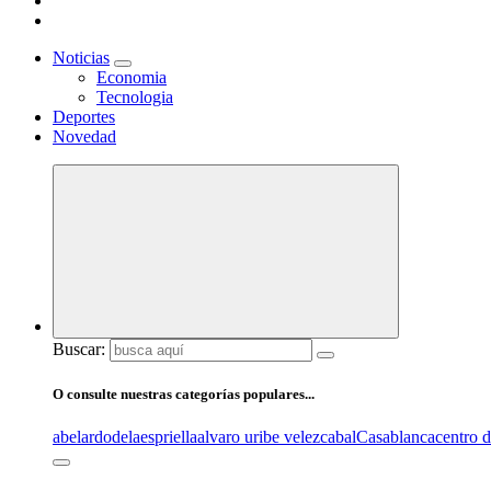
Noticias
Economia
Tecnologia
Deportes
Novedad
Buscar:
O consulte nuestras categorías populares...
abelardodelaespriella
alvaro uribe velez
cabal
Casablanca
centro 