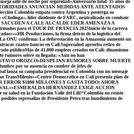
seja salir de noche por seguridad
«Aniversario fatal: 35 años de
TORIDADES ANUNCIAN MEDIDAS ANTE ATENTADOS
lección Colombia empata contra Argentina y posterga su
s «Cholinga», líder disidente de FARC, neutralizado en combate
 SACUDEN A CALI: ALCALDE EDER AMENAZA A
onfirmados para el TOUR DE FRANCIA 2025
Inicio de la carrera
icados»
«»HR Producciones, la firma detrás de la logística del
La ONU confirma: La deforestación en la Amazonía aumentó un
 atracar cuatro bancos en Cali.
Supersalud aprueba retiro de
rado público
Más de 41.000 empleos creados en Cali: dinamismo
nte rumores sobre su llegada: «Aún no han
USTAVO OROZCO»
DESPEJAN RUMORES SOBRE MUERTE
dumbre por su ausencia en cumbre de jefes de
al lanza su campaña presidencial en Colombia con un mensaje
ean TransMilenio»
«Centro Democrático en Cali presenta plan de
 ERROR $1800 MILLONES Y GASTA TODO; AHORA
NAL»
«ESMERALDA HERNÁNDEZ EXIGE ACCIÓN
 su salud en la Fundación Valle del Lili!
“Colombia no resiste
n posibles represalias de Presidente Petro tras hundimiento de