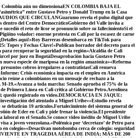
ue Colombia aún no dimensiona
EN COLOMBIA BAJA EL
 “asimétrica” entre Gustavo Petro y Donald Trump en la Casa
AUDIOS QUE CIRCULAN
Guarumo revela el pulso digital que
as dentro del Centro Democrático
Gobierno del Valle invita a
sucedió el reto de licor se pronunció sobre su fallecimiento
Si el
 Pigüino volador: enorme protesta en Cali por la escasez de carne
¡Detalles aquí!»
Roy Barreras desembarca en TikTok para
25: Topes y Fechas Clave!
«Publican borrador del decreto para el
 para recuperar la seguridad en la región
«Alcaldía de Cali
árcel por juez en Bogotá
Desaprobación hacia Gustavo Petro
 nueva especie de mariposa en la región amazónica»
«Reforma
 presuntos cobros irregulares a contratistas
Cali renueva
«Informe: Crisis económica impacta en el empleo en América
cio reúne a colombianos en un mensaje de rechazo a la
M-19.
«Avanza a toda marcha: Senado aprueba el 75% de la
 de Primera Línea en Cali critica al Gobierno Petro.
Aerolínea
; quedó registrado en video.
DEMOCRACIA EN JAQUE:
 investigación del atentado a Miguel Uribe»
«Estudio revela
se debatirán 19 artículos.Fortalecimiento del sistema general de
stión de Eder en Cali y pide frenar la violencia.
El presidente
a laboral en el Senado.
Se conoce video inédito de Miguel Uribe
visa a joven venezolana.
«Polémica por ‘decretazo’ de Petro para
 en colegio»
«Desactivan motobomba cerca de colegio: seguridad
IENTE EN TRAGEDIA AÉREA DE INDIA; MÁS DE 200