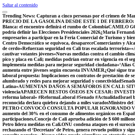
Saltar al contenido
Trending News:
Capturan a cinco personas por el crimen de Mar
PRECIO DE LA GASOLINA DESDE ESTE 1 DE FEBRERO:
Blanca: el encuentro definirá el rumbo de Colombia
CAMILO G
podría definir las Elecciones Presidenciales 2026
¿María Fernanda 
empresarios a participar en la Feria Comercial de Turismo y bien
Centro Democrático se equivoca, desaparece
Comerciantes y Alca
de cerdo
«Refuerzan seguridad en Cali tras escalada terrorista»
«
cautivar votantes jóvenes
«Nuevas medidas contra el cambio clim
pico y placa en Cali; medidas podrían entrar en vigencia en el s
implementa medidas para mejorar seguridad ciudadana»
‘Alias 
aumenta entre jóvenes según encuesta INVAMER
¿Qué sigue tra
laboral propuesta: Implicaciones en contratos de prestación de se
alumbrado y redes para mejorar seguridad y conectividad
Senado
Latina»
AUMENTAN DAÑOS A SEMÁFOROS EN CALI: SI
violencia
APARECEN RESTOS ÓSEOS EN CESAR: INVESTI
reforma laboral» #ReformaLaboral #Senado #Actualidad
Israel
reconocida declara quiebra dejando a miles varados
Ministro del
PETRO CONVOCÓ CONSULTA POPULAR IGNORANDO V
aumento del 30% en el consumo de alimentos orgánicos en Espa
participaciones.
Concejo de Cali aprueba adición de $ 600 millone
Petro lidera medidas en Cali.
ONU condena ataques en el suroccid
rechazando el ‘Decretazo’ de Petro, genera revuelo político y sig