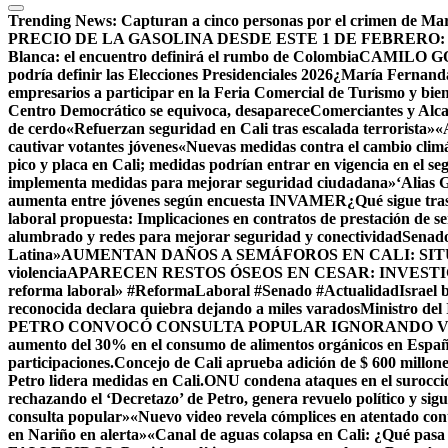
Trending News:
Capturan a cinco personas por el crimen de Mar
PRECIO DE LA GASOLINA DESDE ESTE 1 DE FEBRERO:
Blanca: el encuentro definirá el rumbo de Colombia
CAMILO G
podría definir las Elecciones Presidenciales 2026
¿María Fernanda 
empresarios a participar en la Feria Comercial de Turismo y bien
Centro Democrático se equivoca, desaparece
Comerciantes y Alca
de cerdo
«Refuerzan seguridad en Cali tras escalada terrorista»
«
cautivar votantes jóvenes
«Nuevas medidas contra el cambio clim
pico y placa en Cali; medidas podrían entrar en vigencia en el s
implementa medidas para mejorar seguridad ciudadana»
‘Alias 
aumenta entre jóvenes según encuesta INVAMER
¿Qué sigue tra
laboral propuesta: Implicaciones en contratos de prestación de se
alumbrado y redes para mejorar seguridad y conectividad
Senado
Latina»
AUMENTAN DAÑOS A SEMÁFOROS EN CALI: SI
violencia
APARECEN RESTOS ÓSEOS EN CESAR: INVESTI
reforma laboral» #ReformaLaboral #Senado #Actualidad
Israel
reconocida declara quiebra dejando a miles varados
Ministro del
PETRO CONVOCÓ CONSULTA POPULAR IGNORANDO V
aumento del 30% en el consumo de alimentos orgánicos en Espa
participaciones.
Concejo de Cali aprueba adición de $ 600 millone
Petro lidera medidas en Cali.
ONU condena ataques en el suroccid
rechazando el ‘Decretazo’ de Petro, genera revuelo político y sig
consulta popular»
«Nuevo video revela cómplices en atentado co
en Nariño en alerta»
«Canal de aguas colapsa en Cali: ¿Qué pasa