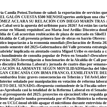
ía Camila Potosí.
Turismo de salud: la exportación de servicios q
 EL GALÓN CUESTA $500 MENOS
Expertos anticipan una cita
ÓMEZ ACLARA SU RELACIÓN CON DIEGO MARÍN TRAS 
Cabal será la apuesta del uribismo para 2026? Así están las cart
estar en Miami; requisitos
Caso María José Ardila: Discoteca donde 
ldía de Cali acuerdan reubicación de plaza de mercado en Siloé
El
Alcaldía de Cali presenta primera fase de obras en barrio Obrero: 
ático impactarán a la economía mundial»
¡Declaración de Renta 20
egundo semestre del 2025»
Gobernadora del Valle presenta estrategia
Gabriela’ implicada en atentado contra Miguel Uribe es enviada a c
s hundimiento de consulta popular de Petro en Senado?
«Descubren
rvicios 2025»
Investigarán a funcionarios de la Alcaldía de Cali por
 discutirá Reforma Laboral y jornada de cuatro días por semana
TUACIÓN ALARMANTE SEGÚN MOVILIDAD
Marcha del Silen
GAN CERCANÍA CON IRMA FRANCO, EXMILITANTE DEL 
 bombardea Irán: graves consecuencias en Teherán y Tel Aviv
Líder
 Interior señalado por manipulación en votación de reforma laboral
ETO DEL SENADO.
«Respuesta contundente de la Fiscalía sobre
ña»
Aprobada casi la totalidad de la Reforma Laboral en el Senado: 
s al presupuesto del 2025; proyectos en ejecución
Uribe respalda ge
ente del país
Se tumba presentada por el Pacto Histórico la reform
ue en UCI.
Cónsul olvidó apagar el micrófono durante entrevista de 