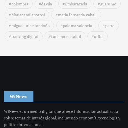
colombia
davila
Embarazada
guarumo
Mariacamilapotosi
maria fernanda cabal.
miguel uribe londoño
paloma valencia
petro
tracking digital
turismo en salud
uribe
WiNews
WiNews es un medio digital que ofrece información actualizada
sobre temas de interés global, incluyendo economía, tecnología y
política internacional.