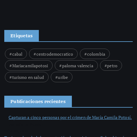
Etiquetas
cabal
centrodemocratico
colombia
Mariacamilapotosi
paloma valencia
petro
turismo en salud
uribe
Publicaciones recientes
Capturan a cinco personas por el crimen de María Camila Potosí.
por Juliana Mendez
julio 30, 2026