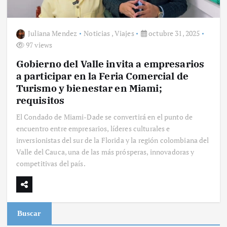
Juliana Mendez
Noticias
,
Viajes
octubre 31, 2025
97 views
Gobierno del Valle invita a empresarios
a participar en la Feria Comercial de
Turismo y bienestar en Miami;
requisitos
El Condado de Miami-Dade se convertirá en el punto de
encuentro entre empresarios, líderes culturales e
inversionistas del sur de la Florida y la región colombiana del
Valle del Cauca, una de las más prósperas, innovadoras y
competitivas del país.
Buscar