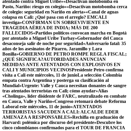
atentado contra Miguel Uribe»
«Desactivan motobomba en
Pasto, Nariño: riesgo en colegio»
«Desactivan motobomba cerca
de colegio: seguridad en Nariño en alerta»
«Canal de aguas
colapsa en Cali: ¿Qué pasa con el arreglo? EMCALI
investiga»
CONFIRMAN UN SOBREVIVIENTE EN
TRAGEDIA AÉREA DE INDIA; MÁS DE 200
FALLECIDOS
«Partidos políticos convocan marcha en Bogotá
por atentado a Miguel Uribe Turbay»
Gobernador del Cauca
desaconseja salir de noche por seguridad
«Aniversario fatal: 35
años de los asesinatos de Pizarro, Jaramillo y Lara
Bonilla»
GOBIERNO DE PETRO ROMPE REGLA FISCAL;
¿QUÉ SIGNIFICA?
AUTORIDADES ANUNCIAN
MEDIDAS ANTE ATENTADOS CON EXPLOSIVOS EN
CALI Y MUNICIPIOS VECINOS
Presidente Petro confirma
visita a Cali este miércoles, 11 de junio
La selección Colombia
empata contra Argentina y posterga su clasificación al
Mundial
«Urgente: Valle y Cauca necesitan donantes de sangre
tras atentados terroristas en Cali; cómo ayudar»
Alias
«Cholinga», líder disidente de FARC, neutralizado en combate
en Cauca, Valle y Nariño
«Congreso retomará debate Reforma
Laboral este miércoles, 11 de junio»
ATENTADOS
TERRORISTAS SACUDEN A CALI: ALCALDE EDER
AMENAZA A RESPONSABLES
»Rechifla en graduación de
Harvard: polémica por discurso del presidente»
Descubre los
cinco colombianos confirmados para el TOUR DE FRANCIA