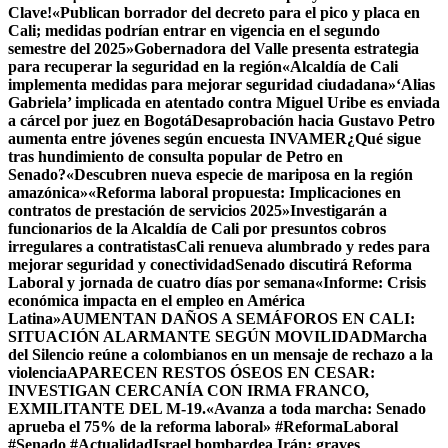
Clave!
«Publican borrador del decreto para el pico y placa en
Cali; medidas podrían entrar en vigencia en el segundo
semestre del 2025»
Gobernadora del Valle presenta estrategia
para recuperar la seguridad en la región
«Alcaldía de Cali
implementa medidas para mejorar seguridad ciudadana»
‘Alias
Gabriela’ implicada en atentado contra Miguel Uribe es enviada
a cárcel por juez en Bogotá
Desaprobación hacia Gustavo Petro
aumenta entre jóvenes según encuesta INVAMER
¿Qué sigue
tras hundimiento de consulta popular de Petro en
Senado?
«Descubren nueva especie de mariposa en la región
amazónica»
«Reforma laboral propuesta: Implicaciones en
contratos de prestación de servicios 2025»
Investigarán a
funcionarios de la Alcaldía de Cali por presuntos cobros
irregulares a contratistas
Cali renueva alumbrado y redes para
mejorar seguridad y conectividad
Senado discutirá Reforma
Laboral y jornada de cuatro días por semana
«Informe: Crisis
económica impacta en el empleo en América
Latina»
AUMENTAN DAÑOS A SEMÁFOROS EN CALI:
SITUACIÓN ALARMANTE SEGÚN MOVILIDAD
Marcha
del Silencio reúne a colombianos en un mensaje de rechazo a la
violencia
APARECEN RESTOS ÓSEOS EN CESAR:
INVESTIGAN CERCANÍA CON IRMA FRANCO,
EXMILITANTE DEL M-19.
«Avanza a toda marcha: Senado
aprueba el 75% de la reforma laboral» #ReformaLaboral
#Senado #Actualidad
Israel bombardea Irán: graves