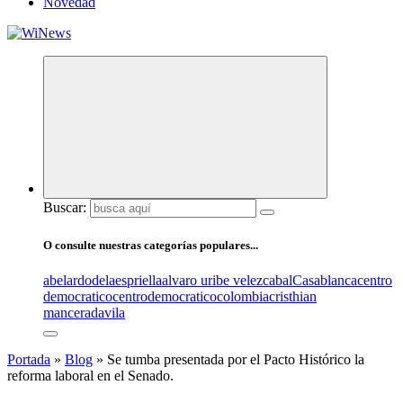
Novedad
Buscar:
O consulte nuestras categorías populares...
abelardodelaespriella
alvaro uribe velez
cabal
Casablanca
centro
democratico
centrodemocratico
colombia
cristhian
mancera
davila
Portada
»
Blog
»
Se tumba presentada por el Pacto Histórico la
reforma laboral en el Senado.