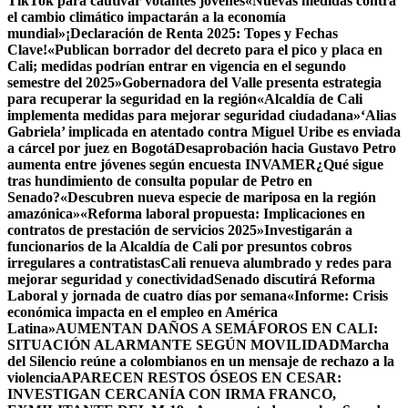
TikTok para cautivar votantes jóvenes
«Nuevas medidas contra
el cambio climático impactarán a la economía
mundial»
¡Declaración de Renta 2025: Topes y Fechas
Clave!
«Publican borrador del decreto para el pico y placa en
Cali; medidas podrían entrar en vigencia en el segundo
semestre del 2025»
Gobernadora del Valle presenta estrategia
para recuperar la seguridad en la región
«Alcaldía de Cali
implementa medidas para mejorar seguridad ciudadana»
‘Alias
Gabriela’ implicada en atentado contra Miguel Uribe es enviada
a cárcel por juez en Bogotá
Desaprobación hacia Gustavo Petro
aumenta entre jóvenes según encuesta INVAMER
¿Qué sigue
tras hundimiento de consulta popular de Petro en
Senado?
«Descubren nueva especie de mariposa en la región
amazónica»
«Reforma laboral propuesta: Implicaciones en
contratos de prestación de servicios 2025»
Investigarán a
funcionarios de la Alcaldía de Cali por presuntos cobros
irregulares a contratistas
Cali renueva alumbrado y redes para
mejorar seguridad y conectividad
Senado discutirá Reforma
Laboral y jornada de cuatro días por semana
«Informe: Crisis
económica impacta en el empleo en América
Latina»
AUMENTAN DAÑOS A SEMÁFOROS EN CALI:
SITUACIÓN ALARMANTE SEGÚN MOVILIDAD
Marcha
del Silencio reúne a colombianos en un mensaje de rechazo a la
violencia
APARECEN RESTOS ÓSEOS EN CESAR:
INVESTIGAN CERCANÍA CON IRMA FRANCO,