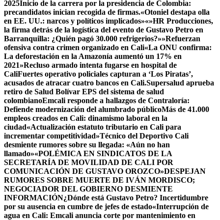
2025
Inicio de la carrera por la presidencia de Colombia:
precandidatos inician recogida de firmas.
«Otoniel destapa olla
en EE. UU.: narcos y políticos implicados»
«»HR Producciones,
la firma detrás de la logística del evento de Gustavo Petro en
Barranquilla: ¿Quién pagó 30.000 refrigerios?»»
Refuerzan
ofensiva contra crimen organizado en Cali
«La ONU confirma:
La deforestación en la Amazonía aumentó un 17% en
2021»
Recluso armado intenta fugarse en hospital de
Cali
Fuertes operativo policiales capturan a ‘Los Piratas’,
acusados de atracar cuatro bancos en Cali.
Supersalud aprueba
retiro de Salud Bolívar EPS del sistema de salud
colombiano
Emcali responde a hallazgos de Contraloría:
Defiende modernización del alumbrado público
Más de 41.000
empleos creados en Cali: dinamismo laboral en la
ciudad
«Actualización estatuto tributario en Cali para
incrementar competitividad»
Técnico del Deportivo Cali
desmiente rumores sobre su llegada: «Aún no han
llamado»
«POLÉMICA EN SINDICATOS DE LA
SECRETARÍA DE MOVILIDAD DE CALI POR
COMUNICACIÓN DE GUSTAVO OROZCO»
DESPEJAN
RUMORES SOBRE MUERTE DE IVÁN MORDISCO;
NEGOCIADOR DEL GOBIERNO DESMIENTE
INFORMACIÓN
¿Dónde está Gustavo Petro? Incertidumbre
por su ausencia en cumbre de jefes de estado
«Interrupción de
agua en Cali: Emcali anuncia corte por mantenimiento en