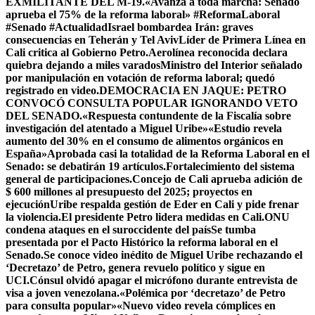
EXMILITANTE DEL M-19.
«Avanza a toda marcha: Senado
aprueba el 75% de la reforma laboral» #ReformaLaboral
#Senado #Actualidad
Israel bombardea Irán: graves
consecuencias en Teherán y Tel Aviv
Líder de Primera Línea en
Cali critica al Gobierno Petro.
Aerolínea reconocida declara
quiebra dejando a miles varados
Ministro del Interior señalado
por manipulación en votación de reforma laboral; quedó
registrado en video.
DEMOCRACIA EN JAQUE: PETRO
CONVOCÓ CONSULTA POPULAR IGNORANDO VETO
DEL SENADO.
«Respuesta contundente de la Fiscalía sobre
investigación del atentado a Miguel Uribe»
«Estudio revela
aumento del 30% en el consumo de alimentos orgánicos en
España»
Aprobada casi la totalidad de la Reforma Laboral en el
Senado: se debatirán 19 artículos.Fortalecimiento del sistema
general de participaciones.
Concejo de Cali aprueba adición de
$ 600 millones al presupuesto del 2025; proyectos en
ejecución
Uribe respalda gestión de Eder en Cali y pide frenar
la violencia.
El presidente Petro lidera medidas en Cali.
ONU
condena ataques en el suroccidente del país
Se tumba
presentada por el Pacto Histórico la reforma laboral en el
Senado.
Se conoce video inédito de Miguel Uribe rechazando el
‘Decretazo’ de Petro, genera revuelo político y sigue en
UCI.
Cónsul olvidó apagar el micrófono durante entrevista de
visa a joven venezolana.
«Polémica por ‘decretazo’ de Petro
para consulta popular»
«Nuevo video revela cómplices en