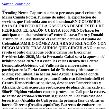
Saltar al contenido
Trending News:
Capturan a cinco personas por el crimen de
María Camila Potosí.
Turismo de salud: la exportación de
servicios que Colombia aún no dimensiona
EN COLOMBIA
BAJA EL PRECIO DE LA GASOLINA DESDE ESTE 1 DE
FEBRERO: EL GALÓN CUESTA $500 MENOS
Expertos
anticipan una cita “asimétrica” entre Gustavo Petro y Donald
Trump en la Casa Blanca: el encuentro definirá el rumbo de
Colombia
CAMILO GÓMEZ ACLARA SU RELACIÓN CON
DIEGO MARÍN TRAS AUDIOS QUE CIRCULAN
Guarumo
revela el pulso digital que podría definir las Elecciones
Presidenciales 2026
¿María Fernanda Cabal será la apuesta del
uribismo para 2026? Así están las cartas dentro del Centro
Democrático
Gobierno del Valle invita a empresarios a
participar en la Feria Comercial de Turismo y bienestar en
Miami; requisitos
Caso María José Ardila: Discoteca donde
sucedió el reto de licor se pronunció sobre su fallecimiento
Si el
Centro Democrático se equivoca, desaparece
Comerciantes y
Alcaldía de Cali acuerdan reubicación de plaza de mercado en
Siloé
El Pigüino volador: enorme protesta en Cali por la escasez
de carne de cerdo
«Refuerzan seguridad en Cali tras escalada
terrorista»
«Alcaldía de Cali presenta primera fase de obras en
barrio Obrero: ¡Detalles aquí!»
Roy Barreras desembarca en