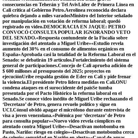
consecuencias en Teherán y Tel Aviv
Líder de Primera Línea en
Cali critica al Gobierno Petro.
Aerolínea reconocida declara
quiebra dejando a miles varados
Ministro del Interior señalado
por manipulación en votación de reforma laboral; quedó
registrado en video.
DEMOCRACIA EN JAQUE: PETRO
CONVOCÓ CONSULTA POPULAR IGNORANDO VETO
DEL SENADO.
«Respuesta contundente de la Fiscalía sobre
investigación del atentado a Miguel Uribe»
«Estudio revela
aumento del 30% en el consumo de alimentos orgánicos en
España»
Aprobada casi la totalidad de la Reforma Laboral en el
Senado: se debatirán 19 artículos.Fortalecimiento del sistema
general de participaciones.
Concejo de Cali aprueba adición de
$ 600 millones al presupuesto del 2025; proyectos en
ejecución
Uribe respalda gestión de Eder en Cali y pide frenar
la violencia.
El presidente Petro lidera medidas en Cali.
ONU
condena ataques en el suroccidente del país
Se tumba
presentada por el Pacto Histórico la reforma laboral en el
Senado.
Se conoce video inédito de Miguel Uribe rechazando el
‘Decretazo’ de Petro, genera revuelo político y sigue en
UCI.
Cónsul olvidó apagar el micrófono durante entrevista de
visa a joven venezolana.
«Polémica por ‘decretazo’ de Petro
para consulta popular»
«Nuevo video revela cómplices en
atentado contra Miguel Uribe»
«Desactivan motobomba en
Pasto, Nariño: riesgo en colegio»
«Desactivan motobomba cerca
de colegio: seguridad en Nariño en alerta»
«Canal de aguas