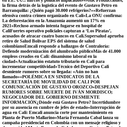
en EE. UU.: narcos y políticos implicados»
«»HR Producciones,
la firma detrás de la logística del evento de Gustavo Petro en
Barranquilla: ¿Quién pagó 30.000 refrigerios?»»
Refuerzan
ofensiva contra crimen organizado en Cali
«La ONU confirma:
La deforestación en la Amazonía aumentó un 17% en
2021»
Recluso armado intenta fugarse en hospital de
Cali
Fuertes operativo policiales capturan a ‘Los Piratas’,
acusados de atracar cuatro bancos en Cali.
Supersalud aprueba
retiro de Salud Bolívar EPS del sistema de salud
colombiano
Emcali responde a hallazgos de Contraloría:
Defiende modernización del alumbrado público
Más de 41.000
empleos creados en Cali: dinamismo laboral en la
ciudad
«Actualización estatuto tributario en Cali para
incrementar competitividad»
Técnico del Deportivo Cali
desmiente rumores sobre su llegada: «Aún no han
llamado»
«POLÉMICA EN SINDICATOS DE LA
SECRETARÍA DE MOVILIDAD DE CALI POR
COMUNICACIÓN DE GUSTAVO OROZCO»
DESPEJAN
RUMORES SOBRE MUERTE DE IVÁN MORDISCO;
NEGOCIADOR DEL GOBIERNO DESMIENTE
INFORMACIÓN
¿Dónde está Gustavo Petro? Incertidumbre
por su ausencia en cumbre de jefes de estado
«Interrupción de
agua en Cali: Emcali anuncia corte por mantenimiento en
Planta de Puerto Mallarino»
María Fernanda Cabal lanza su
campaña presidencial en Colombia con un mensaje religioso y