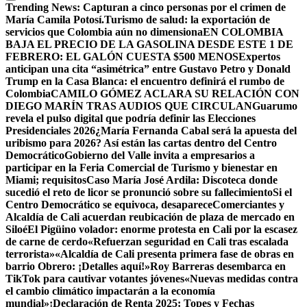
Trending News:
Capturan a cinco personas por el crimen de
María Camila Potosí.
Turismo de salud: la exportación de
servicios que Colombia aún no dimensiona
EN COLOMBIA
BAJA EL PRECIO DE LA GASOLINA DESDE ESTE 1 DE
FEBRERO: EL GALÓN CUESTA $500 MENOS
Expertos
anticipan una cita “asimétrica” entre Gustavo Petro y Donald
Trump en la Casa Blanca: el encuentro definirá el rumbo de
Colombia
CAMILO GÓMEZ ACLARA SU RELACIÓN CON
DIEGO MARÍN TRAS AUDIOS QUE CIRCULAN
Guarumo
revela el pulso digital que podría definir las Elecciones
Presidenciales 2026
¿María Fernanda Cabal será la apuesta del
uribismo para 2026? Así están las cartas dentro del Centro
Democrático
Gobierno del Valle invita a empresarios a
participar en la Feria Comercial de Turismo y bienestar en
Miami; requisitos
Caso María José Ardila: Discoteca donde
sucedió el reto de licor se pronunció sobre su fallecimiento
Si el
Centro Democrático se equivoca, desaparece
Comerciantes y
Alcaldía de Cali acuerdan reubicación de plaza de mercado en
Siloé
El Pigüino volador: enorme protesta en Cali por la escasez
de carne de cerdo
«Refuerzan seguridad en Cali tras escalada
terrorista»
«Alcaldía de Cali presenta primera fase de obras en
barrio Obrero: ¡Detalles aquí!»
Roy Barreras desembarca en
TikTok para cautivar votantes jóvenes
«Nuevas medidas contra
el cambio climático impactarán a la economía
mundial»
¡Declaración de Renta 2025: Topes y Fechas