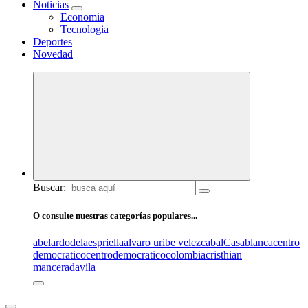
Noticias
Economia
Tecnologia
Deportes
Novedad
Buscar:
O consulte nuestras categorías populares...
abelardodelaespriella
alvaro uribe velez
cabal
Casablanca
centro
democratico
centrodemocratico
colombia
cristhian
mancera
davila