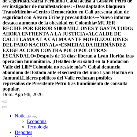
de seguridad.
María Fernanda Cabal acusa a Gustavo Petro de
ser instigador de manifestaciones: «Desadaptados bloquean
TransMilenio»
«Centro Democrático en Cali presenta plan de
seguridad con Álvaro Uribe y precandidatos»
«Nuevo informe
destaca aumento de la obesidad en Colombia»
MUJER
RECIBE POR ERROR $1800 MILLONES Y GASTA TODO;
AHORA ENFRENTA A LA JUSTICIA
«ALCALDE DE
CALI LLAMA A LA CALMA ANTE MOVILIZACIONES
DEL PARO NACIONAL»
«ESMERALDA HERNÁNDEZ
EXIGE ACCIÓN CONTRA POLO POLO TRAS
ESCÁNDALO»
Después de 18 días: liberan a Lyan Hortúa tras
operación humanitaria. ¡Detalles de su salud en la Fundación
Valle del Lili!
“Colombia no resiste más”: Cabal denuncia
abandono del Estado ante el secuestro del niño Lyan Hortua en
Jamundí.
Líderes políticos del Valle rechazan posibles
represalias de Presidente Petro tras hundimiento de consulta
popular.
Dom. Ago 9th, 2026
Noticias
Economia
Tecnologia
Deportes