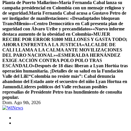
Planta de Puerto Mallarino»
María Fernanda Cabal lanza su
campaña presidencial en Colombia con un mensaje religioso y
de seguridad.
María Fernanda Cabal acusa a Gustavo Petro de
ser instigador de manifestaciones: «Desadaptados bloquean
TransMilenio»
«Centro Democrático en Cali presenta plan de
seguridad con Álvaro Uribe y precandidatos»
«Nuevo informe
destaca aumento de la obesidad en Colombia»
MUJER
RECIBE POR ERROR $1800 MILLONES Y GASTA TODO;
AHORA ENFRENTA A LA JUSTICIA
«ALCALDE DE
CALI LLAMA A LA CALMA ANTE MOVILIZACIONES
DEL PARO NACIONAL»
«ESMERALDA HERNÁNDEZ
EXIGE ACCIÓN CONTRA POLO POLO TRAS
ESCÁNDALO»
Después de 18 días: liberan a Lyan Hortúa tras
operación humanitaria. ¡Detalles de su salud en la Fundación
Valle del Lili!
“Colombia no resiste más”: Cabal denuncia
abandono del Estado ante el secuestro del niño Lyan Hortua en
Jamundí.
Líderes políticos del Valle rechazan posibles
represalias de Presidente Petro tras hundimiento de consulta
popular.
Dom. Ago 9th, 2026