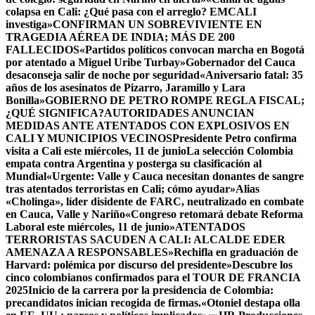
colapsa en Cali: ¿Qué pasa con el arreglo? EMCALI
investiga»
CONFIRMAN UN SOBREVIVIENTE EN
TRAGEDIA AÉREA DE INDIA; MÁS DE 200
FALLECIDOS
«Partidos políticos convocan marcha en Bogotá
por atentado a Miguel Uribe Turbay»
Gobernador del Cauca
desaconseja salir de noche por seguridad
«Aniversario fatal: 35
años de los asesinatos de Pizarro, Jaramillo y Lara
Bonilla»
GOBIERNO DE PETRO ROMPE REGLA FISCAL;
¿QUÉ SIGNIFICA?
AUTORIDADES ANUNCIAN
MEDIDAS ANTE ATENTADOS CON EXPLOSIVOS EN
CALI Y MUNICIPIOS VECINOS
Presidente Petro confirma
visita a Cali este miércoles, 11 de junio
La selección Colombia
empata contra Argentina y posterga su clasificación al
Mundial
«Urgente: Valle y Cauca necesitan donantes de sangre
tras atentados terroristas en Cali; cómo ayudar»
Alias
«Cholinga», líder disidente de FARC, neutralizado en combate
en Cauca, Valle y Nariño
«Congreso retomará debate Reforma
Laboral este miércoles, 11 de junio»
ATENTADOS
TERRORISTAS SACUDEN A CALI: ALCALDE EDER
AMENAZA A RESPONSABLES
»Rechifla en graduación de
Harvard: polémica por discurso del presidente»
Descubre los
cinco colombianos confirmados para el TOUR DE FRANCIA
2025
Inicio de la carrera por la presidencia de Colombia:
precandidatos inician recogida de firmas.
«Otoniel destapa olla