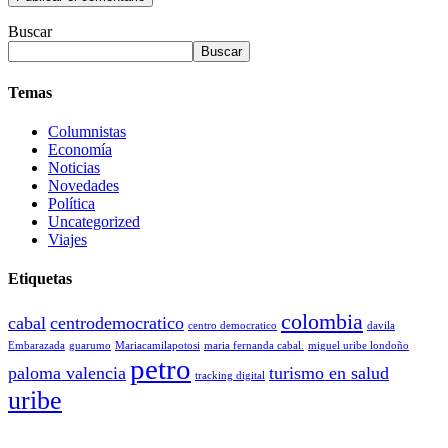
Buscar
Buscar
Temas
Columnistas
Economía
Noticias
Novedades
Política
Uncategorized
Viajes
Etiquetas
colombia
cabal
centrodemocratico
centro democratico
davila
Embarazada
guarumo
Mariacamilapotosi
maria fernanda cabal.
miguel uribe londoño
petro
paloma valencia
turismo en salud
tracking digital
uribe