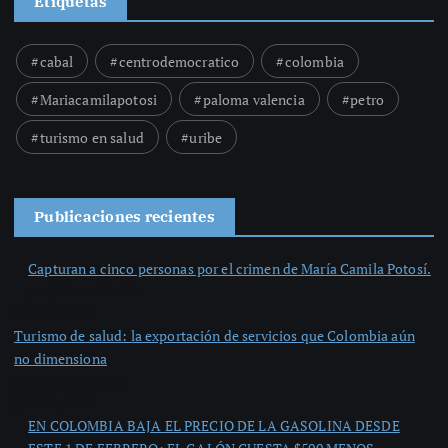
Etiquetas
cabal
centrodemocratico
colombia
Mariacamilapotosi
paloma valencia
petro
turismo en salud
uribe
Publicaciones recientes
Capturan a cinco personas por el crimen de María Camila Potosí.
por Juliana Mendez
julio 30, 2026
Turismo de salud: la exportación de servicios que Colombia aún
no dimensiona
por Juliana Mendez
julio 22, 2026
EN COLOMBIA BAJA EL PRECIO DE LA GASOLINA DESDE