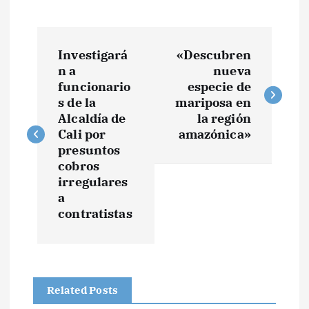
N
Investigará
«Descubren
a
n a
nueva
funcionario
especie de
v
s de la
mariposa en
Alcaldía de
la región
e
Cali por
amazónica»
presuntos
cobros
g
irregulares
a
a
contratistas
c
i
Related Posts