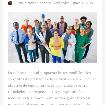
Juliana Mendez
Noticias
,
Novedades
junio 17, 2025
La reforma laboral propuesta busca modificar los
contratos de prestación de servicios en 2025, con el
objetivo de equiparar derechos y salarios entre
trabajadores independientes y empresas. Esta
medida podría tener un impacto significativo en
miles de trabajadores autónomos y en el mundo