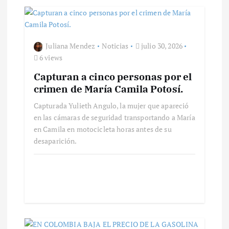
ó
n
d
Juliana Mendez
Noticias
julio 30, 2026
6 views
e
Capturan a cinco personas por el
crimen de María Camila Potosí.
e
Capturada Yulieth Angulo, la mujer que apareció
en las cámaras de seguridad transportando a María
n
en Camila en motocicleta horas antes de su
desaparición.
t
r
a
d