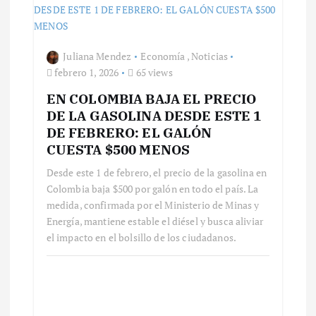
a
Juliana Mendez
Economía
,
Noticias
s
febrero 1, 2026
65 views
EN COLOMBIA BAJA EL PRECIO
DE LA GASOLINA DESDE ESTE 1
DE FEBRERO: EL GALÓN
CUESTA $500 MENOS
Desde este 1 de febrero, el precio de la gasolina en
Colombia baja $500 por galón en todo el país. La
medida, confirmada por el Ministerio de Minas y
Energía, mantiene estable el diésel y busca aliviar
el impacto en el bolsillo de los ciudadanos.