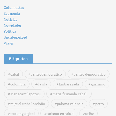
Columnistas
Economía
Noticias
Novedades
Política
Uncategorized
Viajes
Etiquetas
cabal
centrodemocratico
centro democratico
colombia
davila
Embarazada
guarumo
Mariacamilapotosi
maria fernanda cabal.
miguel uribe londoño
paloma valencia
petro
tracking digital
turismo en salud
uribe