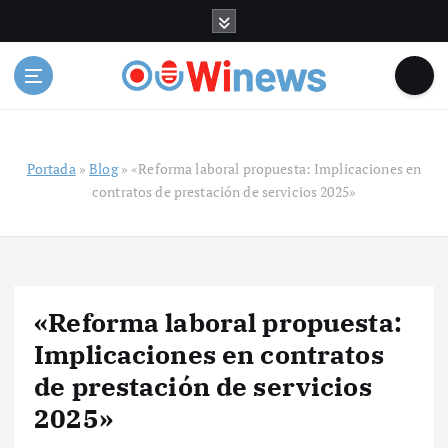
S
a
l
t
a
r
a
Portada
»
Blog
»
«Reforma laboral propuesta: Implicaciones en
l
contratos de prestación de servicios 2025»
c
o
n
t
e
n
«Reforma laboral propuesta:
i
Implicaciones en contratos
d
o
de prestación de servicios
2025»