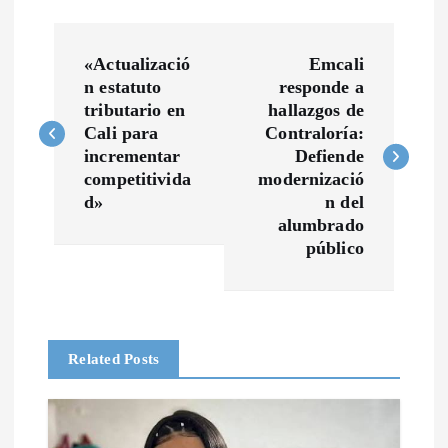
N
«Actualizació
Emcali
a
n estatuto
responde a
tributario en
hallazgos de
v
Cali para
Contraloría:
incrementar
Defiende
competitivida
modernizació
e
d»
n del
alumbrado
g
público
a
c
Related Posts
i
ó