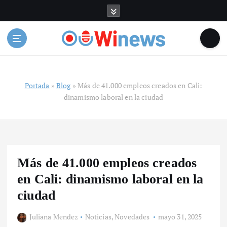
S
a
l
t
a
r
a
Portada
»
Blog
»
Más de 41.000 empleos creados en Cali:
l
dinamismo laboral en la ciudad
c
o
n
t
e
n
Más de 41.000 empleos creados
i
en Cali: dinamismo laboral en la
d
o
ciudad
Juliana Mendez
Noticias
,
Novedades
mayo 31, 2025