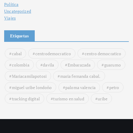
Política
Uncategorized
Viajes
Etiquetas
cabal
centrodemocratico
centro democratico
colombia
davila
Embarazada
guarumo
Mariacamilapotosi
maria fernanda cabal.
miguel uribe londoño
paloma valencia
petro
tracking digital
turismo en salud
uribe