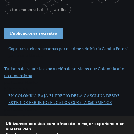
turismo en salud
uribe
Publicaciones recientes
Capturan a cinco personas por el crimen de María Camila Potosí.
por Juliana Mendez
julio 30, 2026
Turismo de salud: la exportación de servicios que Colombia aún
no dimensiona
por Juliana Mendez
julio 22, 2026
EN COLOMBIA BAJA EL PRECIO DE LA GASOLINA DESDE
ESTE 1 DE FEBRERO: EL GALÓN CUESTA $500 MENOS
por Juliana Mendez
febrero 1, 2026
Utilizamos cookies para ofrecerte la mejor experiencia en
nuestra web.