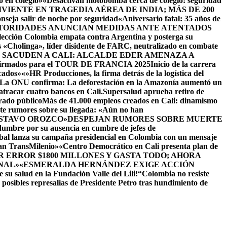
 en colegio»
«Desactivan motobomba cerca de colegio: seguridad
IENTE EN TRAGEDIA AÉREA DE INDIA; MÁS DE 200
seja salir de noche por seguridad
«Aniversario fatal: 35 años de
TORIDADES ANUNCIAN MEDIDAS ANTE ATENTADOS
lección Colombia empata contra Argentina y posterga su
s «Cholinga», líder disidente de FARC, neutralizado en combate
 SACUDEN A CALI: ALCALDE EDER AMENAZA A
onfirmados para el TOUR DE FRANCIA 2025
Inicio de la carrera
icados»
«»HR Producciones, la firma detrás de la logística del
La ONU confirma: La deforestación en la Amazonía aumentó un
 atracar cuatro bancos en Cali.
Supersalud aprueba retiro de
rado público
Más de 41.000 empleos creados en Cali: dinamismo
nte rumores sobre su llegada: «Aún no han
USTAVO OROZCO»
DESPEJAN RUMORES SOBRE MUERTE
dumbre por su ausencia en cumbre de jefes de
al lanza su campaña presidencial en Colombia con un mensaje
ean TransMilenio»
«Centro Democrático en Cali presenta plan de
 ERROR $1800 MILLONES Y GASTA TODO; AHORA
NAL»
«ESMERALDA HERNÁNDEZ EXIGE ACCIÓN
 su salud en la Fundación Valle del Lili!
“Colombia no resiste
n posibles represalias de Presidente Petro tras hundimiento de