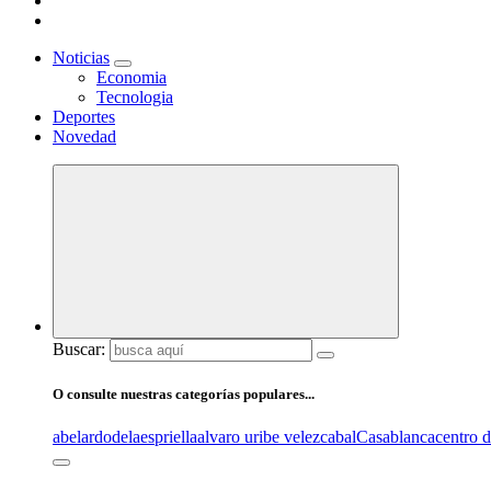
Noticias
Economia
Tecnologia
Deportes
Novedad
Buscar:
O consulte nuestras categorías populares...
abelardodelaespriella
alvaro uribe velez
cabal
Casablanca
centro 