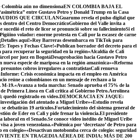
ue Colombia aún no dimensiona
EN COLOMBIA BAJA EL
 “asimétrica” entre Gustavo Petro y Donald Trump en la Casa
AUDIOS QUE CIRCULAN
Guarumo revela el pulso digital que
as dentro del Centro Democrático
Gobierno del Valle invita a
sucedió el reto de licor se pronunció sobre su fallecimiento
Si el
 Pigüino volador: enorme protesta en Cali por la escasez de carne
¡Detalles aquí!»
Roy Barreras desembarca en TikTok para
25: Topes y Fechas Clave!
«Publican borrador del decreto para el
 para recuperar la seguridad en la región
«Alcaldía de Cali
árcel por juez en Bogotá
Desaprobación hacia Gustavo Petro
 nueva especie de mariposa en la región amazónica»
«Reforma
 presuntos cobros irregulares a contratistas
Cali renueva
«Informe: Crisis económica impacta en el empleo en América
cio reúne a colombianos en un mensaje de rechazo a la
M-19.
«Avanza a toda marcha: Senado aprueba el 75% de la
 de Primera Línea en Cali critica al Gobierno Petro.
Aerolínea
; quedó registrado en video.
DEMOCRACIA EN JAQUE:
 investigación del atentado a Miguel Uribe»
«Estudio revela
se debatirán 19 artículos.Fortalecimiento del sistema general de
stión de Eder en Cali y pide frenar la violencia.
El presidente
a laboral en el Senado.
Se conoce video inédito de Miguel Uribe
visa a joven venezolana.
«Polémica por ‘decretazo’ de Petro para
 en colegio»
«Desactivan motobomba cerca de colegio: seguridad
IENTE EN TRAGEDIA AÉREA DE INDIA; MÁS DE 200