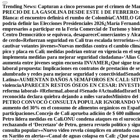
Trending News:
Capturan a cinco personas por el crimen de Mar
PRECIO DE LA GASOLINA DESDE ESTE 1 DE FEBRERO:
Blanca: el encuentro definirá el rumbo de Colombia
CAMILO G
podría definir las Elecciones Presidenciales 2026
¿María Fernanda 
empresarios a participar en la Feria Comercial de Turismo y bien
Centro Democrático se equivoca, desaparece
Comerciantes y Alca
de cerdo
«Refuerzan seguridad en Cali tras escalada terrorista»
«
cautivar votantes jóvenes
«Nuevas medidas contra el cambio clim
pico y placa en Cali; medidas podrían entrar en vigencia en el s
implementa medidas para mejorar seguridad ciudadana»
‘Alias 
aumenta entre jóvenes según encuesta INVAMER
¿Qué sigue tra
laboral propuesta: Implicaciones en contratos de prestación de se
alumbrado y redes para mejorar seguridad y conectividad
Senado
Latina»
AUMENTAN DAÑOS A SEMÁFOROS EN CALI: SI
violencia
APARECEN RESTOS ÓSEOS EN CESAR: INVESTI
reforma laboral» #ReformaLaboral #Senado #Actualidad
Israel
reconocida declara quiebra dejando a miles varados
Ministro del
PETRO CONVOCÓ CONSULTA POPULAR IGNORANDO V
aumento del 30% en el consumo de alimentos orgánicos en Espa
participaciones.
Concejo de Cali aprueba adición de $ 600 millone
Petro lidera medidas en Cali.
ONU condena ataques en el suroccid
rechazando el ‘Decretazo’ de Petro, genera revuelo político y sig
consulta popular»
«Nuevo video revela cómplices en atentado co
en Nariño en alerta»
«Canal de aguas colapsa en Cali: ¿Qué pasa