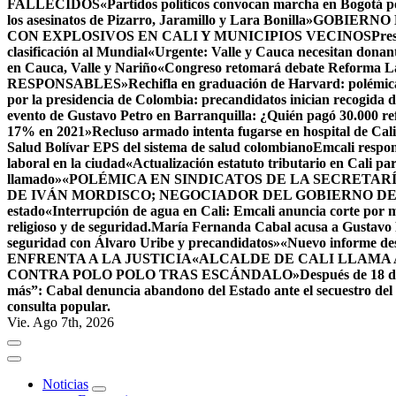
FALLECIDOS
«Partidos políticos convocan marcha en Bogotá 
los asesinatos de Pizarro, Jaramillo y Lara Bonilla»
GOBIERNO 
CON EXPLOSIVOS EN CALI Y MUNICIPIOS VECINOS
Pres
clasificación al Mundial
«Urgente: Valle y Cauca necesitan donant
en Cauca, Valle y Nariño
«Congreso retomará debate Reforma Lab
RESPONSABLES
»Rechifla en graduación de Harvard: polémica
por la presidencia de Colombia: precandidatos inician recogida d
evento de Gustavo Petro en Barranquilla: ¿Quién pagó 30.000 re
17% en 2021»
Recluso armado intenta fugarse en hospital de Cali
Salud Bolívar EPS del sistema de salud colombiano
Emcali respon
laboral en la ciudad
«Actualización estatuto tributario en Cali p
llamado»
«POLÉMICA EN SINDICATOS DE LA SECRETAR
DE IVÁN MORDISCO; NEGOCIADOR DEL GOBIERNO D
estado
«Interrupción de agua en Cali: Emcali anuncia corte por 
religioso y de seguridad.
María Fernanda Cabal acusa a Gustavo P
seguridad con Álvaro Uribe y precandidatos»
«Nuevo informe de
ENFRENTA A LA JUSTICIA
«ALCALDE DE CALI LLAMA 
CONTRA POLO POLO TRAS ESCÁNDALO»
Después de 18 dí
más”: Cabal denuncia abandono del Estado ante el secuestro de
consulta popular.
Vie. Ago 7th, 2026
Noticias