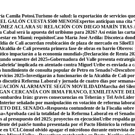
ía Camila Potosí.
Turismo de salud: la exportación de servicios q
 EL GALÓN CUESTA $500 MENOS
Expertos anticipan una cita
ÓMEZ ACLARA SU RELACIÓN CON DIEGO MARÍN TRAS 
Cabal será la apuesta del uribismo para 2026? Así están las cart
estar en Miami; requisitos
Caso María José Ardila: Discoteca donde 
ldía de Cali acuerdan reubicación de plaza de mercado en Siloé
El
Alcaldía de Cali presenta primera fase de obras en barrio Obrero: 
ático impactarán a la economía mundial»
¡Declaración de Renta 20
egundo semestre del 2025»
Gobernadora del Valle presenta estrategia
Gabriela’ implicada en atentado contra Miguel Uribe es enviada a c
s hundimiento de consulta popular de Petro en Senado?
«Descubren
rvicios 2025»
Investigarán a funcionarios de la Alcaldía de Cali por
 discutirá Reforma Laboral y jornada de cuatro días por semana
TUACIÓN ALARMANTE SEGÚN MOVILIDAD
Marcha del Silen
GAN CERCANÍA CON IRMA FRANCO, EXMILITANTE DEL 
 bombardea Irán: graves consecuencias en Teherán y Tel Aviv
Líder
 Interior señalado por manipulación en votación de reforma laboral
ETO DEL SENADO.
«Respuesta contundente de la Fiscalía sobre
ña»
Aprobada casi la totalidad de la Reforma Laboral en el Senado: 
s al presupuesto del 2025; proyectos en ejecución
Uribe respalda ge
ente del país
Se tumba presentada por el Pacto Histórico la reform
ue en UCI.
Cónsul olvidó apagar el micrófono durante entrevista de 