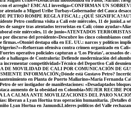
ntra Miguel Uribe»
«Desactivan motobomba en Pasto, Nariño: riesgo
 con el arreglo? EMCALI investiga»
CONFIRMAN UN SOBREVIV
por atentado a Miguel Uribe Turbay»
Gobernador del Cauca desacon
DE PETRO ROMPE REGLA FISCAL; ¿QUÉ SIGNIFICA?
AU
idente Petro confirma visita a Cali este miércoles, 11 de junio
La se
es de sangre tras atentados terroristas en Cali; cómo ayudar»
Alia
oral este miércoles, 11 de junio»
ATENTADOS TERRORISTAS
 por discurso del presidente»
Descubre los cinco colombianos c
e firmas.
«Otoniel destapa olla en EE. UU.: narcos y políticos impl
frigerios?»»
Refuerzan ofensiva contra crimen organizado en Cali
«
Fuertes operativo policiales capturan a ‘Los Piratas’, acusados de
de a hallazgos de Contraloría: Defiende modernización del alumb
ara incrementar competitividad»
Técnico del Deportivo Cali desmie
ÍA DE MOVILIDAD DE CALI POR COMUNICACIÓN DE G
ESMIENTE INFORMACIÓN
¿Dónde está Gustavo Petro? Incerti
mantenimiento en Planta de Puerto Mallarino»
María Fernanda Cab
etro de ser instigador de manifestaciones: «Desadaptados bloqu
staca aumento de la obesidad en Colombia»
MUJER RECIBE POR
A LA CALMA ANTE MOVILIZACIONES DEL PARO NACIO
as: liberan a Lyan Hortúa tras operación humanitaria. ¡Detalles de
l niño Lyan Hortua en Jamundí.
Líderes políticos del Valle rechaza