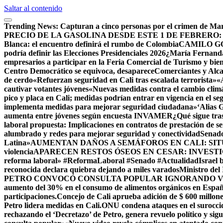
Saltar al contenido
Trending News:
Capturan a cinco personas por el crimen de Mar
PRECIO DE LA GASOLINA DESDE ESTE 1 DE FEBRERO:
Blanca: el encuentro definirá el rumbo de Colombia
CAMILO G
podría definir las Elecciones Presidenciales 2026
¿María Fernanda 
empresarios a participar en la Feria Comercial de Turismo y bien
Centro Democrático se equivoca, desaparece
Comerciantes y Alca
de cerdo
«Refuerzan seguridad en Cali tras escalada terrorista»
«
cautivar votantes jóvenes
«Nuevas medidas contra el cambio clim
pico y placa en Cali; medidas podrían entrar en vigencia en el s
implementa medidas para mejorar seguridad ciudadana»
‘Alias 
aumenta entre jóvenes según encuesta INVAMER
¿Qué sigue tra
laboral propuesta: Implicaciones en contratos de prestación de se
alumbrado y redes para mejorar seguridad y conectividad
Senado
Latina»
AUMENTAN DAÑOS A SEMÁFOROS EN CALI: SI
violencia
APARECEN RESTOS ÓSEOS EN CESAR: INVESTI
reforma laboral» #ReformaLaboral #Senado #Actualidad
Israel
reconocida declara quiebra dejando a miles varados
Ministro del
PETRO CONVOCÓ CONSULTA POPULAR IGNORANDO V
aumento del 30% en el consumo de alimentos orgánicos en Espa
participaciones.
Concejo de Cali aprueba adición de $ 600 millone
Petro lidera medidas en Cali.
ONU condena ataques en el suroccid
rechazando el ‘Decretazo’ de Petro, genera revuelo político y sig