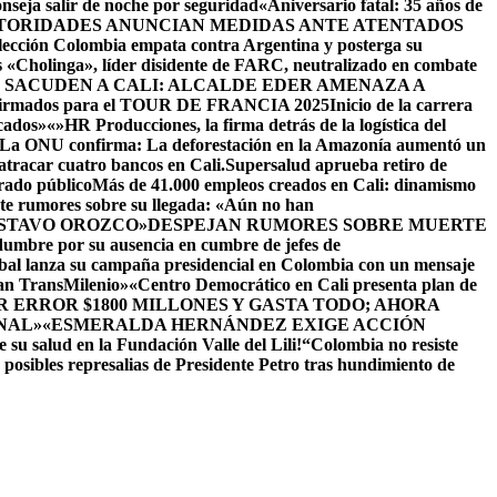
seja salir de noche por seguridad
«Aniversario fatal: 35 años de
TORIDADES ANUNCIAN MEDIDAS ANTE ATENTADOS
lección Colombia empata contra Argentina y posterga su
s «Cholinga», líder disidente de FARC, neutralizado en combate
 SACUDEN A CALI: ALCALDE EDER AMENAZA A
onfirmados para el TOUR DE FRANCIA 2025
Inicio de la carrera
icados»
«»HR Producciones, la firma detrás de la logística del
La ONU confirma: La deforestación en la Amazonía aumentó un
 atracar cuatro bancos en Cali.
Supersalud aprueba retiro de
rado público
Más de 41.000 empleos creados en Cali: dinamismo
nte rumores sobre su llegada: «Aún no han
USTAVO OROZCO»
DESPEJAN RUMORES SOBRE MUERTE
dumbre por su ausencia en cumbre de jefes de
al lanza su campaña presidencial en Colombia con un mensaje
ean TransMilenio»
«Centro Democrático en Cali presenta plan de
 ERROR $1800 MILLONES Y GASTA TODO; AHORA
NAL»
«ESMERALDA HERNÁNDEZ EXIGE ACCIÓN
 su salud en la Fundación Valle del Lili!
“Colombia no resiste
n posibles represalias de Presidente Petro tras hundimiento de