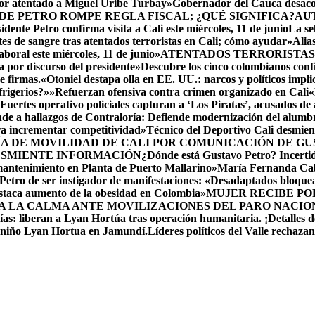
por atentado a Miguel Uribe Turbay»
Gobernador del Cauca desacon
DE PETRO ROMPE REGLA FISCAL; ¿QUÉ SIGNIFICA?
AU
idente Petro confirma visita a Cali este miércoles, 11 de junio
La se
es de sangre tras atentados terroristas en Cali; cómo ayudar»
Alia
oral este miércoles, 11 de junio»
ATENTADOS TERRORISTAS
 por discurso del presidente»
Descubre los cinco colombianos c
e firmas.
«Otoniel destapa olla en EE. UU.: narcos y políticos impl
frigerios?»»
Refuerzan ofensiva contra crimen organizado en Cali
«
Fuertes operativo policiales capturan a ‘Los Piratas’, acusados de
de a hallazgos de Contraloría: Defiende modernización del alumb
ara incrementar competitividad»
Técnico del Deportivo Cali desmie
ÍA DE MOVILIDAD DE CALI POR COMUNICACIÓN DE G
ESMIENTE INFORMACIÓN
¿Dónde está Gustavo Petro? Incerti
mantenimiento en Planta de Puerto Mallarino»
María Fernanda Cab
etro de ser instigador de manifestaciones: «Desadaptados bloqu
staca aumento de la obesidad en Colombia»
MUJER RECIBE POR
A LA CALMA ANTE MOVILIZACIONES DEL PARO NACIO
as: liberan a Lyan Hortúa tras operación humanitaria. ¡Detalles de
l niño Lyan Hortua en Jamundí.
Líderes políticos del Valle rechaza