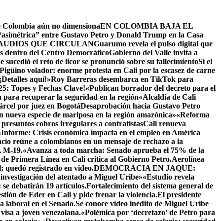
ue Colombia aún no dimensiona
EN COLOMBIA BAJA EL
 “asimétrica” entre Gustavo Petro y Donald Trump en la Casa
AUDIOS QUE CIRCULAN
Guarumo revela el pulso digital que
as dentro del Centro Democrático
Gobierno del Valle invita a
sucedió el reto de licor se pronunció sobre su fallecimiento
Si el
 Pigüino volador: enorme protesta en Cali por la escasez de carne
¡Detalles aquí!»
Roy Barreras desembarca en TikTok para
25: Topes y Fechas Clave!
«Publican borrador del decreto para el
 para recuperar la seguridad en la región
«Alcaldía de Cali
árcel por juez en Bogotá
Desaprobación hacia Gustavo Petro
 nueva especie de mariposa en la región amazónica»
«Reforma
 presuntos cobros irregulares a contratistas
Cali renueva
«Informe: Crisis económica impacta en el empleo en América
cio reúne a colombianos en un mensaje de rechazo a la
M-19.
«Avanza a toda marcha: Senado aprueba el 75% de la
 de Primera Línea en Cali critica al Gobierno Petro.
Aerolínea
; quedó registrado en video.
DEMOCRACIA EN JAQUE:
 investigación del atentado a Miguel Uribe»
«Estudio revela
se debatirán 19 artículos.Fortalecimiento del sistema general de
stión de Eder en Cali y pide frenar la violencia.
El presidente
a laboral en el Senado.
Se conoce video inédito de Miguel Uribe
visa a joven venezolana.
«Polémica por ‘decretazo’ de Petro para