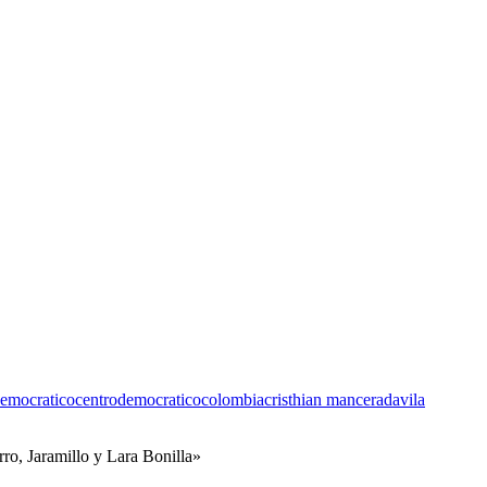
democratico
centrodemocratico
colombia
cristhian mancera
davila
rro, Jaramillo y Lara Bonilla»