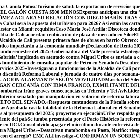
ía Camila Potosí.
Turismo de salud: la exportación de servicios q
 EL GALÓN CUESTA $500 MENOS
Expertos anticipan una cita
ÓMEZ ACLARA SU RELACIÓN CON DIEGO MARÍN TRAS 
Cabal será la apuesta del uribismo para 2026? Así están las cart
estar en Miami; requisitos
Caso María José Ardila: Discoteca donde 
ldía de Cali acuerdan reubicación de plaza de mercado en Siloé
El
Alcaldía de Cali presenta primera fase de obras en barrio Obrero: 
ático impactarán a la economía mundial»
¡Declaración de Renta 20
egundo semestre del 2025»
Gobernadora del Valle presenta estrategia
Gabriela’ implicada en atentado contra Miguel Uribe es enviada a c
s hundimiento de consulta popular de Petro en Senado?
«Descubren
rvicios 2025»
Investigarán a funcionarios de la Alcaldía de Cali por
 discutirá Reforma Laboral y jornada de cuatro días por semana
TUACIÓN ALARMANTE SEGÚN MOVILIDAD
Marcha del Silen
GAN CERCANÍA CON IRMA FRANCO, EXMILITANTE DEL 
 bombardea Irán: graves consecuencias en Teherán y Tel Aviv
Líder
 Interior señalado por manipulación en votación de reforma laboral
ETO DEL SENADO.
«Respuesta contundente de la Fiscalía sobre
ña»
Aprobada casi la totalidad de la Reforma Laboral en el Senado: 
s al presupuesto del 2025; proyectos en ejecución
Uribe respalda ge
ente del país
Se tumba presentada por el Pacto Histórico la reform
ue en UCI.
Cónsul olvidó apagar el micrófono durante entrevista de 
ntra Miguel Uribe»
«Desactivan motobomba en Pasto, Nariño: riesgo
 con el arreglo? EMCALI investiga»
CONFIRMAN UN SOBREVIV