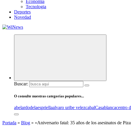
Economia
Tecnologia
Deportes
Novedad
Buscar:
O consulte nuestras categorías populares...
abelardodelaespriella
alvaro uribe velez
cabal
Casablanca
centro 
Portada
»
Blog
»
«Aniversario fatal: 35 años de los asesinatos de Piza