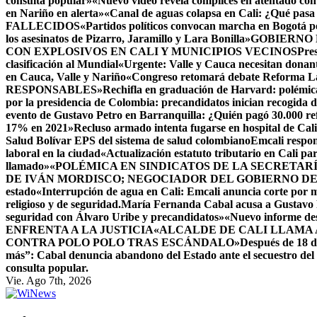
consulta popular»
«Nuevo video revela cómplices en atentado co
en Nariño en alerta»
«Canal de aguas colapsa en Cali: ¿Qué pasa
FALLECIDOS
«Partidos políticos convocan marcha en Bogotá 
los asesinatos de Pizarro, Jaramillo y Lara Bonilla»
GOBIERNO 
CON EXPLOSIVOS EN CALI Y MUNICIPIOS VECINOS
Pres
clasificación al Mundial
«Urgente: Valle y Cauca necesitan donant
en Cauca, Valle y Nariño
«Congreso retomará debate Reforma Lab
RESPONSABLES
»Rechifla en graduación de Harvard: polémica
por la presidencia de Colombia: precandidatos inician recogida d
evento de Gustavo Petro en Barranquilla: ¿Quién pagó 30.000 re
17% en 2021»
Recluso armado intenta fugarse en hospital de Cali
Salud Bolívar EPS del sistema de salud colombiano
Emcali respon
laboral en la ciudad
«Actualización estatuto tributario en Cali p
llamado»
«POLÉMICA EN SINDICATOS DE LA SECRETAR
DE IVÁN MORDISCO; NEGOCIADOR DEL GOBIERNO D
estado
«Interrupción de agua en Cali: Emcali anuncia corte por 
religioso y de seguridad.
María Fernanda Cabal acusa a Gustavo P
seguridad con Álvaro Uribe y precandidatos»
«Nuevo informe de
ENFRENTA A LA JUSTICIA
«ALCALDE DE CALI LLAMA 
CONTRA POLO POLO TRAS ESCÁNDALO»
Después de 18 dí
más”: Cabal denuncia abandono del Estado ante el secuestro de
consulta popular.
Vie. Ago 7th, 2026