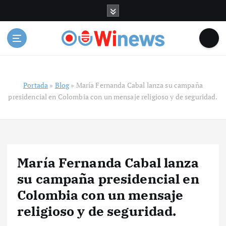
S
a
l
t
a
r
a
Portada
»
Blog
»
María Fernanda Cabal lanza su campaña
l
presidencial en Colombia con un mensaje religioso y de seguridad.
c
o
n
t
e
n
María Fernanda Cabal lanza
i
su campaña presidencial en
d
o
Colombia con un mensaje
religioso y de seguridad.