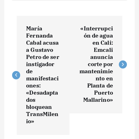
N
María
«Interrupci
a
Fernanda
ón de agua
Cabal acusa
en Cali:
v
a Gustavo
Emcali
Petro de ser
anuncia
e
instigador
corte por
de
mantenimie
manifestaci
nto en
g
ones:
Planta de
«Desadapta
Puerto
a
dos
Mallarino»
bloquean
c
TransMilen
io»
i