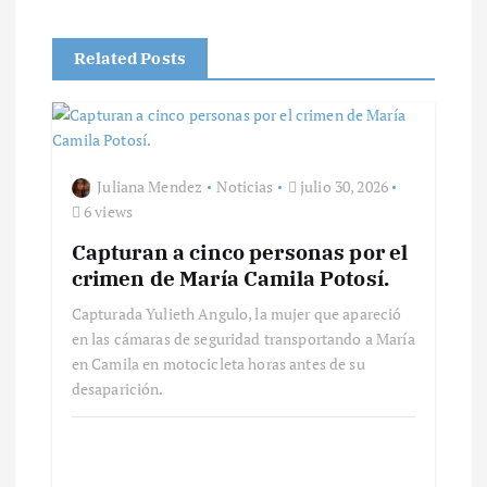
ó
n
Related Posts
d
e
Juliana Mendez
Noticias
julio 30, 2026
6 views
e
Capturan a cinco personas por el
n
crimen de María Camila Potosí.
Capturada Yulieth Angulo, la mujer que apareció
t
en las cámaras de seguridad transportando a María
en Camila en motocicleta horas antes de su
r
desaparición.
a