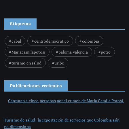
Etiquetas
cabal
centrodemocratico
colombia
Mariacamilapotosi
paloma valencia
petro
turismo en salud
uribe
Publicaciones recientes
Capturan a cinco personas por el crimen de María Camila Potosí.
por Juliana Mendez
julio 30, 2026
Turismo de salud: la exportación de servicios que Colombia aún
no dimensiona