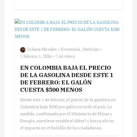
d
a
s
Juliana Mendez
Economía
,
Noticias
febrero 1, 2026
65 views
EN COLOMBIA BAJA EL PRECIO
DE LA GASOLINA DESDE ESTE 1
DE FEBRERO: EL GALÓN
CUESTA $500 MENOS
Desde este 1 de febrero, el precio de la gasolina en
Colombia baja $500 por galón en todo el país. La
medida, confirmada por el Ministerio de Minas y
Energía, mantiene estable el diésel y busca aliviar
el impacto en el bolsillo de los ciudadanos.