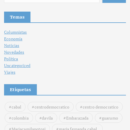
Temas
Columnistas
Economía
Noticias
Novedades
Política
Uncategorized
Viajes
Etiquetas
cabal
centrodemocratico
centro democratico
colombia
davila
Embarazada
guarumo
Mariacamilapotosi
maria fernanda cabal.