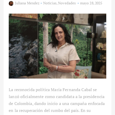
Juliana Mendez
Noticias
,
Novedades
mayo 28, 2025
La reconocida política María Fernanda Cabal se
lanzó oficialmente como candidata a la presidencia
de Colombia, dando inicio a una campaña enfocada
en la recuperación del rumbo del país. En su