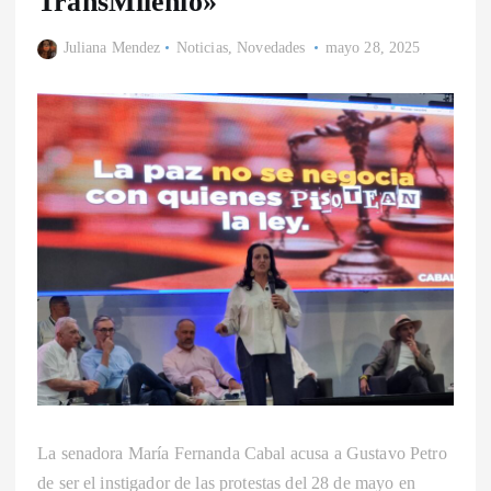
TransMilenio»
Juliana Mendez
Noticias
,
Novedades
mayo 28, 2025
La senadora María Fernanda Cabal acusa a Gustavo Petro
de ser el instigador de las protestas del 28 de mayo en