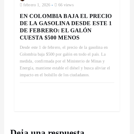
febrero 1, 2026
66 views
EN COLOMBIA BAJA EL PRECIO
DE LA GASOLINA DESDE ESTE 1
DE FEBRERO: EL GALÓN
CUESTA $500 MENOS
Desde este 1 de febrero, el precio de la gasolina en
Colombia baja $500 por galón en todo el país. La
medida, confirmada por el Ministerio de Minas y
Energía, mantiene estable el diésel y busca aliviar el
impacto en el bolsillo de los ciudadanos.
Deja una respuesta