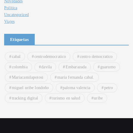
Novedades
Política
Uncategorized
Viajes
Etiquetas
cabal
centrodemocratico
centro democratico
colombia
davila
Embarazada
guarumo
Mariacamilapotosi
maria fernanda cabal.
miguel uribe londoño
paloma valencia
petro
tracking digital
turismo en salud
uribe