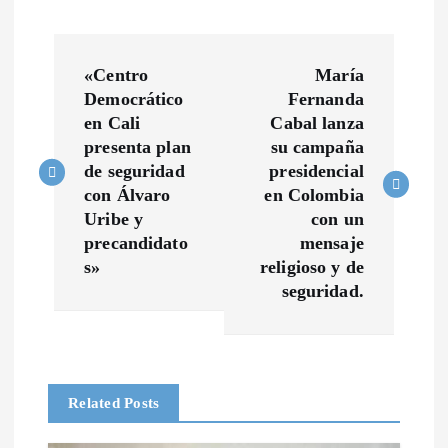
N
«Centro
María
a
Democrático
Fernanda
en Cali
Cabal lanza
v
presenta plan
su campaña
de seguridad
presidencial
e
con Álvaro
en Colombia
Uribe y
con un
g
precandidato
mensaje
s»
religioso y de
a
seguridad.
c
i
Related Posts