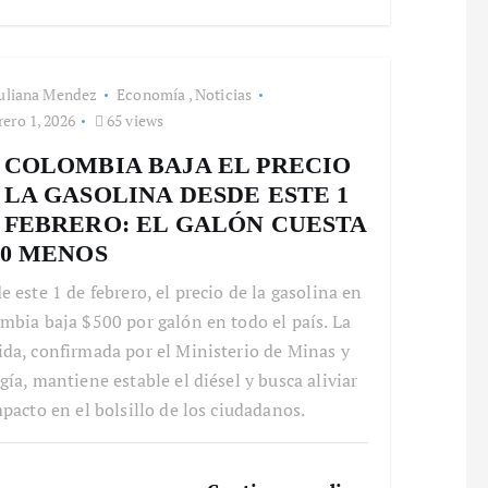
uliana Mendez
Economía
,
Noticias
ero 1, 2026
65 views
 COLOMBIA BAJA EL PRECIO
 LA GASOLINA DESDE ESTE 1
 FEBRERO: EL GALÓN CUESTA
00 MENOS
e este 1 de febrero, el precio de la gasolina en
mbia baja $500 por galón en todo el país. La
da, confirmada por el Ministerio de Minas y
gía, mantiene estable el diésel y busca aliviar
mpacto en el bolsillo de los ciudadanos.