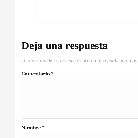
a
s
Deja una respuesta
Tu dirección de correo electrónico no será publicada.
Los
Comentario
*
Nombre
*