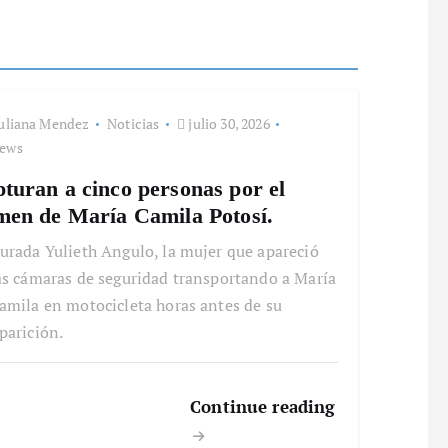
uliana Mendez
Noticias
julio 30, 2026
iews
turan a cinco personas por el
men de María Camila Potosí.
urada Yulieth Angulo, la mujer que apareció
as cámaras de seguridad transportando a María
amila en motocicleta horas antes de su
parición.
Continue reading