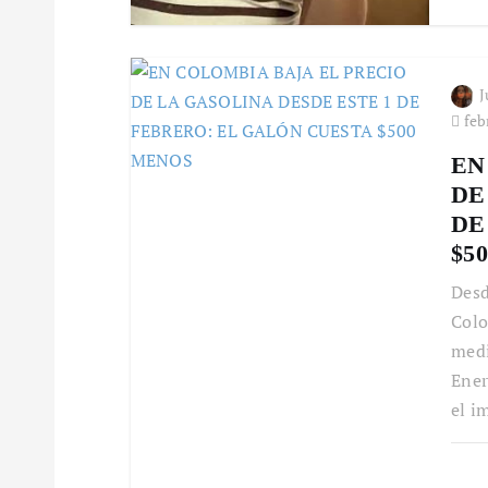
d
e
J
e
febr
EN
n
DE
DE
t
$5
Desd
r
Colo
medi
a
Ener
el i
d