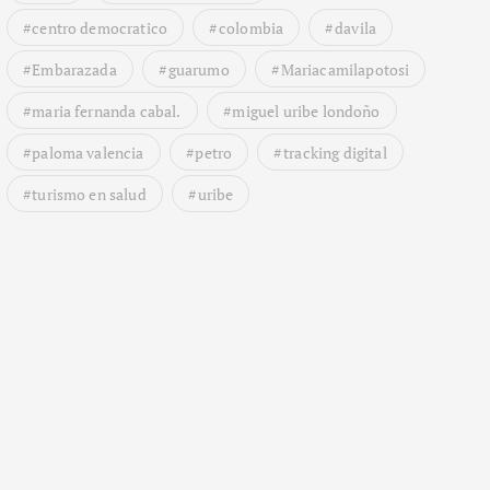
centro democratico
colombia
davila
Embarazada
guarumo
Mariacamilapotosi
maria fernanda cabal.
miguel uribe londoño
paloma valencia
petro
tracking digital
turismo en salud
uribe