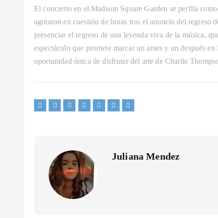
El concierto en el Madison Square Garden se perfila como
agotaron en cuestión de horas tras el anuncio del regreso
presenciar el regreso de una leyenda viva de la música, q
espectáculo que promete marcar un antes y un después en l
oportunidad única de disfrutar del arte de Charlie Thompso
Juliana Mendez