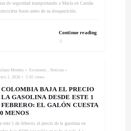
ras de seguridad transportando a María en Camila
tocicleta horas antes de su desaparición.
Continue reading
uliana Mendez
Economía
,
Noticias
ero 1, 2026
65 views
 COLOMBIA BAJA EL PRECIO
 LA GASOLINA DESDE ESTE 1
 FEBRERO: EL GALÓN CUESTA
00 MENOS
 este 1 de febrero, el precio de la gasolina en