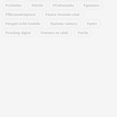
colombia
davila
Embarazada
guarumo
Mariacamilapotosi
maria fernanda cabal.
miguel uribe londoño
paloma valencia
petro
tracking digital
turismo en salud
uribe