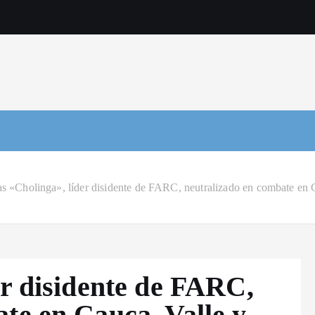
as «Cholinga», líder disidente de FARC, neutralizado en combate en 
er disidente de FARC,
te en Cauca, Valle y