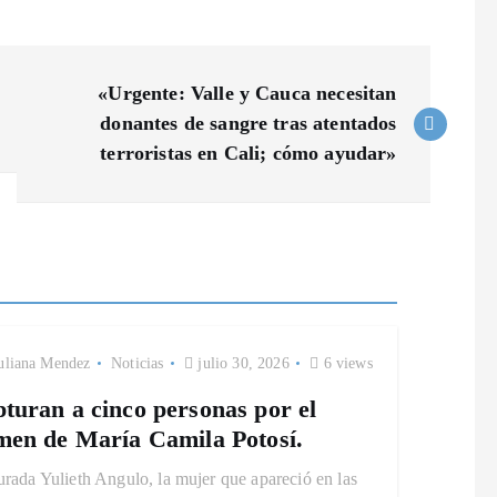
«Urgente: Valle y Cauca necesitan
donantes de sangre tras atentados
terroristas en Cali; cómo ayudar»
uliana Mendez
Noticias
julio 30, 2026
6 views
turan a cinco personas por el
men de María Camila Potosí.
rada Yulieth Angulo, la mujer que apareció en las