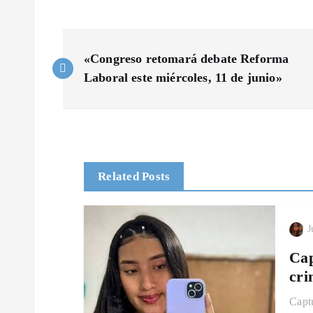
N
«Congreso retomará debate Reforma
a
Laboral este miércoles, 11 de junio»
v
e
Related Posts
g
J
a
Cap
c
cri
Captu