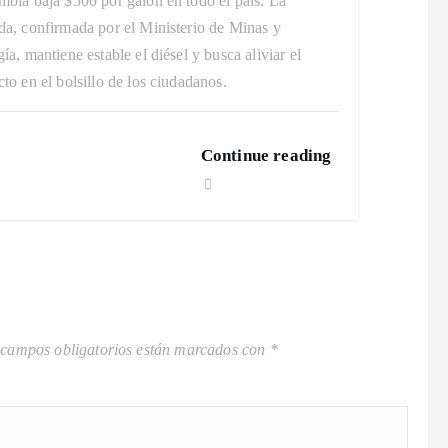
bia baja $500 por galón en todo el país. La
a, confirmada por el Ministerio de Minas y
ía, mantiene estable el diésel y busca aliviar el
to en el bolsillo de los ciudadanos.
Continue reading
 campos obligatorios están marcados con
*