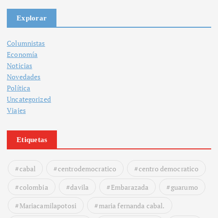
Explorar
Columnistas
Economía
Noticias
Novedades
Política
Uncategorized
Viajes
Etiquetas
cabal
centrodemocratico
centro democratico
colombia
davila
Embarazada
guarumo
Mariacamilapotosi
maria fernanda cabal.