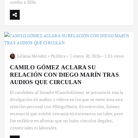
rumbo a 2026.
Juliana Mendez
Política
enero 30, 2026
85 views
CAMILO GÓMEZ ACLARA SU
RELACIÓN CON DIEGO MARÍN TRAS
AUDIOS QUE CIRCULAN
El candidato al Senado #CamiloGómez se pronunció tras la
divulgación de audios y videos en los que se menciona una
relación personal con #DiegoMarín. En entrevista, Gómez
reconoció que existió cercanía en escenarios sociales, pero
fue enfático en afirmar que no hubo vínculos ilegales,
comerciales ni laborales.