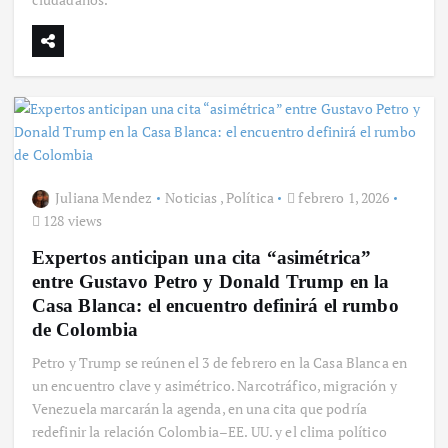
Juliana Mendez
Noticias
,
Política
febrero 1, 2026
128 views
Expertos anticipan una cita “asimétrica”
entre Gustavo Petro y Donald Trump en la
Casa Blanca: el encuentro definirá el rumbo
de Colombia
Petro y Trump se reúnen el 3 de febrero en la Casa Blanca en
un encuentro clave y asimétrico. Narcotráfico, migración y
Venezuela marcarán la agenda, en una cita que podría
redefinir la relación Colombia–EE. UU. y el clima político