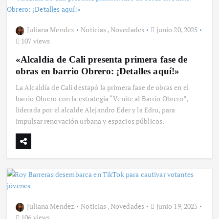
Juliana Mendez
Noticias
,
Novedades
junio 20, 2025
107 views
«Alcaldía de Cali presenta primera fase de
obras en barrio Obrero: ¡Detalles aquí!»
La Alcaldía de Cali destapó la primera fase de obras en el
barrio Obrero con la estrategia “Venite al Barrio Obrero”,
liderada por el alcalde Alejandro Eder y la Edru, para
impulsar renovación urbana y espacios públicos.
Juliana Mendez
Noticias
,
Novedades
junio 19, 2025
106 views