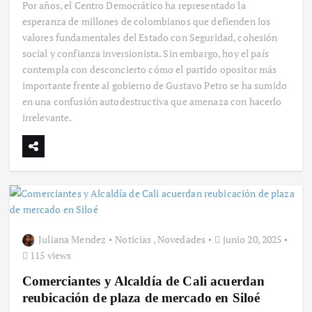
Por años, el Centro Democrático ha representado la
esperanza de millones de colombianos que defienden los
valores fundamentales del Estado con Seguridad, cohesión
social y confianza inversionista. Sin embargo, hoy el país
contempla con desconcierto cómo el partido opositor más
importante frente al gobierno de Gustavo Petro se ha sumido
en una confusión autodestructiva que amenaza con hacerlo
irrelevante.
Juliana Mendez
Noticias
,
Novedades
junio 20, 2025
115 views
Comerciantes y Alcaldía de Cali acuerdan
reubicación de plaza de mercado en Siloé