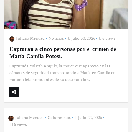
Juliana Mendez
Noticias
julio 30, 2026
6 views
Capturan a cinco personas por el crimen de
María Camila Potosí.
Capturada Yulieth Angulo, la mujer que apareció en las
cámaras de seguridad transportando a María en Camila en
motocicleta horas antes de su desaparición.
Juliana Mendez
Columnistas
julio 22, 2026
16 views