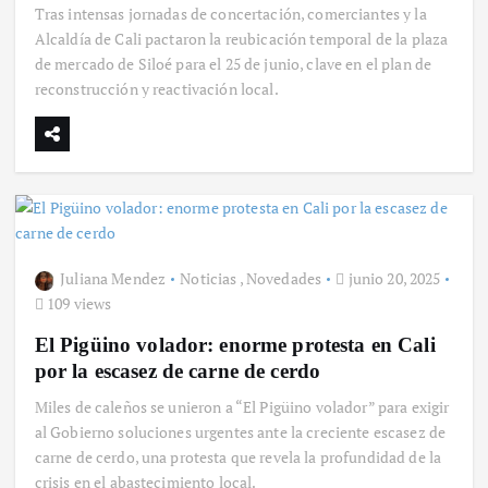
Tras intensas jornadas de concertación, comerciantes y la
Alcaldía de Cali pactaron la reubicación temporal de la plaza
de mercado de Siloé para el 25 de junio, clave en el plan de
reconstrucción y reactivación local.
Juliana Mendez
Noticias
,
Novedades
junio 20, 2025
109 views
El Pigüino volador: enorme protesta en Cali
por la escasez de carne de cerdo
Miles de caleños se unieron a “El Pigüino volador” para exigir
al Gobierno soluciones urgentes ante la creciente escasez de
carne de cerdo, una protesta que revela la profundidad de la
crisis en el abastecimiento local.