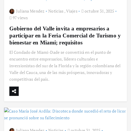
Juliana Mendez
Noticias
,
Viajes
octubre 31, 2025
97 views
Gobierno del Valle invita a empresarios a
participar en la Feria Comercial de Turismo y
bienestar en Miami; requisitos
El Condado de Miami-Dade se convertirá en el punto de
encuentro entre empresarios, líderes culturales e
inversionistas del sur de la Florida y la región colombiana del
Valle del Cauca, una de las más prósperas, innovadoras y
competitivas del país.
Juliana Mendez
Noticias
octubre 31, 2025