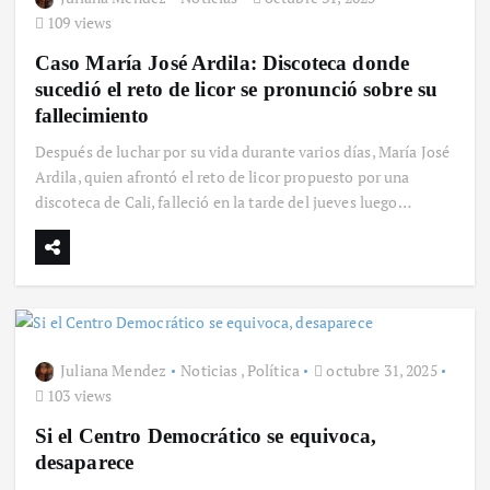
109 views
Caso María José Ardila: Discoteca donde
sucedió el reto de licor se pronunció sobre su
fallecimiento
Después de luchar por su vida durante varios días, María José
Ardila, quien afrontó el reto de licor propuesto por una
discoteca de Cali, falleció en la tarde del jueves luego…
Juliana Mendez
Noticias
,
Política
octubre 31, 2025
103 views
Si el Centro Democrático se equivoca,
desaparece