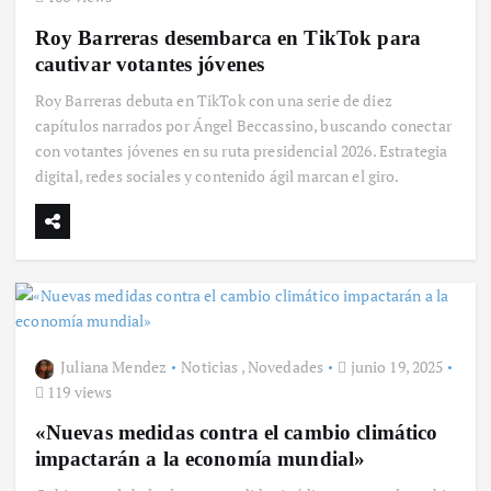
Roy Barreras desembarca en TikTok para
cautivar votantes jóvenes
Roy Barreras debuta en TikTok con una serie de diez
capítulos narrados por Ángel Beccassino, buscando conectar
con votantes jóvenes en su ruta presidencial 2026. Estrategia
digital, redes sociales y contenido ágil marcan el giro.
Juliana Mendez
Noticias
,
Novedades
junio 19, 2025
119 views
«Nuevas medidas contra el cambio climático
impactarán a la economía mundial»