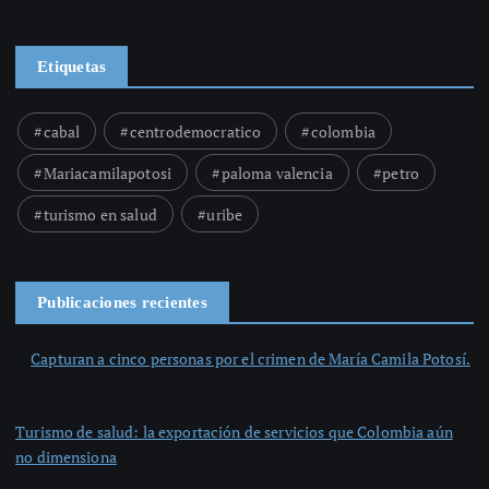
Etiquetas
cabal
centrodemocratico
colombia
Mariacamilapotosi
paloma valencia
petro
turismo en salud
uribe
Publicaciones recientes
Capturan a cinco personas por el crimen de María Camila Potosí.
por Juliana Mendez
julio 30, 2026
Turismo de salud: la exportación de servicios que Colombia aún
no dimensiona
por Juliana Mendez