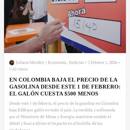
Juliana Mendez
Economía
,
Noticias
febrero 1, 2026
65 views
EN COLOMBIA BAJA EL PRECIO DE LA
GASOLINA DESDE ESTE 1 DE FEBRERO:
EL GALÓN CUESTA $500 MENOS
Desde este 1 de febrero, el precio de la gasolina en Colombia
baja $500 por galón en todo el país. La medida, confirmada
por el Ministerio de Minas y Energía, mantiene estable el
diésel y busca aliviar el impacto en el bolsillo de los
ciudadanos.