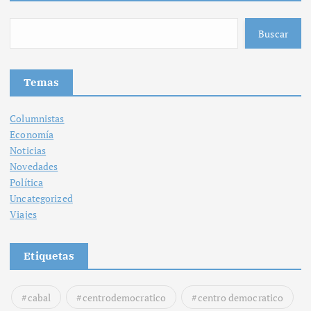
r
:
Buscar
Temas
Columnistas
Economía
Noticias
Novedades
Política
Uncategorized
Viajes
Etiquetas
cabal
centrodemocratico
centro democratico