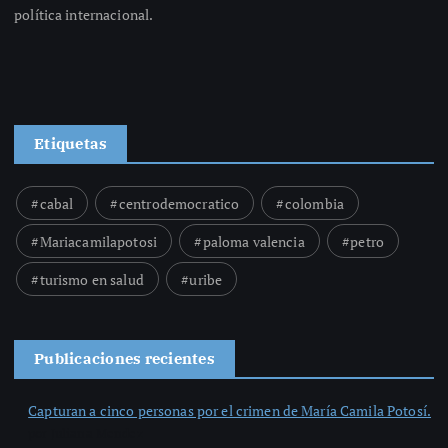
política internacional.
Etiquetas
cabal
centrodemocratico
colombia
Mariacamilapotosi
paloma valencia
petro
turismo en salud
uribe
Publicaciones recientes
Capturan a cinco personas por el crimen de María Camila Potosí.
por Juliana Mendez