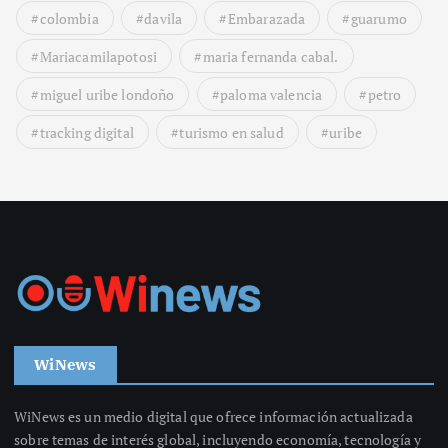
colombia
davila
Embarazada
guarumo
Mariacamilapotosi
maria fernanda cabal.
miguel uribe londoño
paloma valencia
petro
tracking digital
turismo en salud
uribe
WiNews
WiNews es un medio digital que ofrece información actualizada
sobre temas de interés global, incluyendo economía, tecnología y